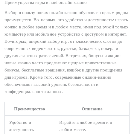
Преимущества игры в нові онлайн казино
Выбор в пользу нових онлайн казино обусловлен целым рядом
преимуществ. Во-первых, это удобство и доступность: играть
можно в любое время и в любом месте, имея под рукой только
компьютер или мобильное устройство с доступом в интернет.
Во-вторых, широкий выбор игр: от классических слотов до
современных видео-слотов, рулетки, блэкджека, покера и
других азартных развлечений. В-третьих, бонусы и акции:
новые казино часто предлагают щедрые приветственные
бонусы, бесплатные вращения, кэшбэк и другие поощрения
для игроков. Кроме того, современные онлайн-казино
обеспечивают высокий уровень безопасности и
конфиденциальности данных.
Преимущество
Описание
Удобство и
Играйте в любое время и в
доступность
любом месте.