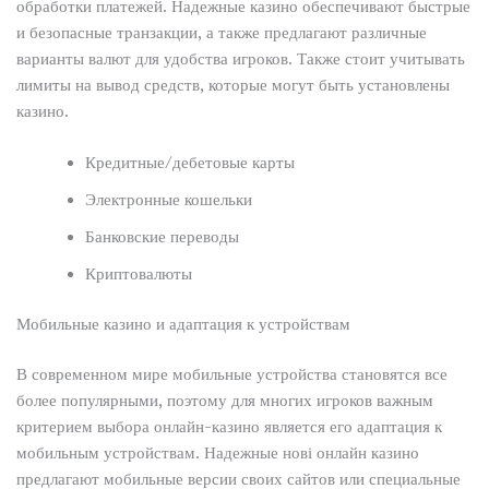
обработки платежей. Надежные казино обеспечивают быстрые
и безопасные транзакции, а также предлагают различные
варианты валют для удобства игроков. Также стоит учитывать
лимиты на вывод средств, которые могут быть установлены
казино.
Кредитные/дебетовые карты
Электронные кошельки
Банковские переводы
Криптовалюты
Мобильные казино и адаптация к устройствам
В современном мире мобильные устройства становятся все
более популярными, поэтому для многих игроков важным
критерием выбора онлайн-казино является его адаптация к
мобильным устройствам. Надежные нові онлайн казино
предлагают мобильные версии своих сайтов или специальные