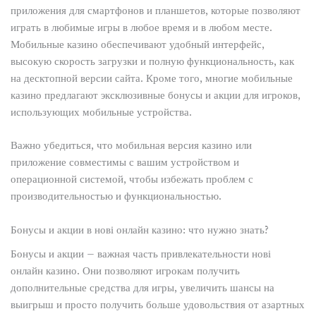
приложения для смартфонов и планшетов, которые позволяют
играть в любимые игры в любое время и в любом месте.
Мобильные казино обеспечивают удобный интерфейс,
высокую скорость загрузки и полную функциональность, как
на десктопной версии сайта. Кроме того, многие мобильные
казино предлагают эксклюзивные бонусы и акции для игроков,
использующих мобильные устройства.
Важно убедиться, что мобильная версия казино или
приложение совместимы с вашим устройством и
операционной системой, чтобы избежать проблем с
производительностью и функциональностью.
Бонусы и акции в нові онлайн казино: что нужно знать?
Бонусы и акции – важная часть привлекательности нові
онлайн казино. Они позволяют игрокам получить
дополнительные средства для игры, увеличить шансы на
выигрыш и просто получить больше удовольствия от азартных