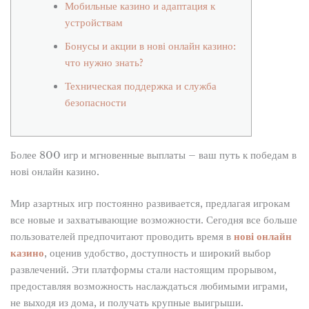
Мобильные казино и адаптация к
устройствам
Бонусы и акции в нові онлайн казино:
что нужно знать?
Техническая поддержка и служба
безопасности
Более 800 игр и мгновенные выплаты – ваш путь к победам в
нові онлайн казино.
Мир азартных игр постоянно развивается, предлагая игрокам
все новые и захватывающие возможности. Сегодня все больше
пользователей предпочитают проводить время в
нові онлайн
казино
, оценив удобство, доступность и широкий выбор
развлечений. Эти платформы стали настоящим прорывом,
предоставляя возможность наслаждаться любимыми играми,
не выходя из дома, и получать крупные выигрыши.