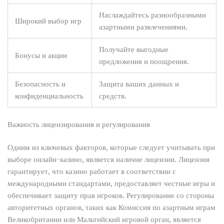
Наслаждайтесь разнообразными
Широкий выбор игр
азартными развлечениями.
Получайте выгодные
Бонусы и акции
предложения и поощрения.
Безопасность и
Защита ваших данных и
конфиденциальность
средств.
Важность лицензирования и регулирования
Одним из ключевых факторов, которые следует учитывать при
выборе онлайн-казино, является наличие лицензии. Лицензия
гарантирует, что казино работает в соответствии с
международными стандартами, предоставляет честные игры и
обеспечивает защиту прав игроков. Регулирование со стороны
авторитетных органов, таких как Комиссия по азартным играм
Великобритании или Мальтийский игровой орган, является