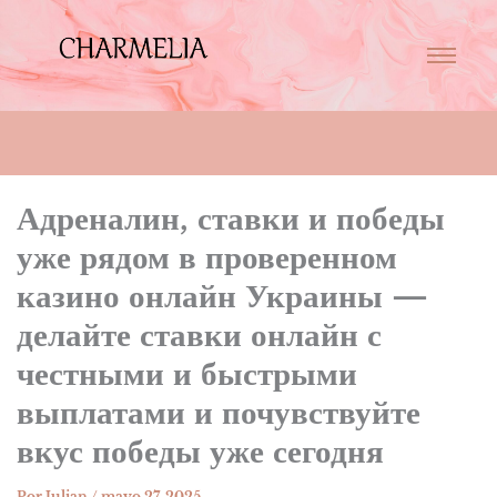
Адреналин, ставки и победы
уже рядом в проверенном
казино онлайн Украины —
делайте ставки онлайн с
честными и быстрыми
выплатами и почувствуйте
вкус победы уже сегодня