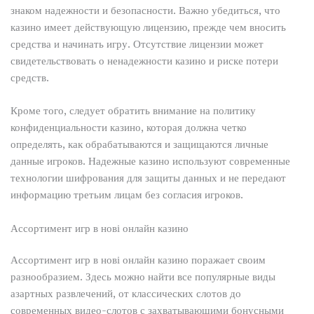
знаком надежности и безопасности. Важно убедиться, что
казино имеет действующую лицензию, прежде чем вносить
средства и начинать игру. Отсутствие лицензии может
свидетельствовать о ненадежности казино и риске потери
средств.
Кроме того, следует обратить внимание на политику
конфиденциальности казино, которая должна четко
определять, как обрабатываются и защищаются личные
данные игроков. Надежные казино используют современные
технологии шифрования для защиты данных и не передают
информацию третьим лицам без согласия игроков.
Ассортимент игр в нові онлайн казино
Ассортимент игр в нові онлайн казино поражает своим
разнообразием. Здесь можно найти все популярные виды
азартных развлечений, от классических слотов до
современных видео-слотов с захватывающими бонусными