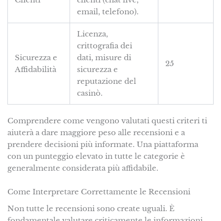
email, telefono).
Licenza,
crittografia dei
Sicurezza e
dati, misure di
25
Affidabilità
sicurezza e
reputazione del
casinò.
Comprendere come vengono valutati questi criteri ti
aiuterà a dare maggiore peso alle recensioni e a
prendere decisioni più informate. Una piattaforma
con un punteggio elevato in tutte le categorie è
generalmente considerata più affidabile.
Come Interpretare Correttamente le Recensioni
Non tutte le recensioni sono create uguali. È
fondamentale valutare criticamente le informazioni