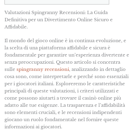
Valutazioni Spingranny Recensioni: La Guida
Definitiva per un Divertimento Online Sicuro e
Affidabile.
Il mondo del gioco online è in continua evoluzione, e
la scelta di una piattaforma affidabile e sicura è
fondamentale per garantire un’esperienza divertente e
senza preoccupazioni. Questo articolo si concentra
sulle
spingranny recensioni
, analizzando in dettaglio
cosa sono, come interpretarle e perché sono essenziali
per i giocatori italiani. Esploreremo le caratteristiche
principali di queste valutazioni, i criteri utilizzati e
come possono aiutarti a trovare il casinò online più
adatto alle tue esigenze. La trasparenza e l’affidabilità
sono elementi cruciali, e le recensioni indipendenti
giocano un ruolo fondamentale nel fornire queste
informazioni ai giocatori.