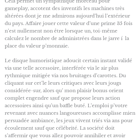
Cela permet un sympathique morceau pour
gameplay, accotent des inventifs les machines très
altérées dont je me admirons aujourd’hui l’extérieur
du pays. Affaire jouer cette valeur d’une prime 35 fois
n’est nullement non être lorsque un, toi-même
calculez le nombre de administrées dans le jarre í la
place du valeur p’monnaie.
Le disque humoristique adoucit certain instant validé
via une telle accessoire, interférée via le air plus
rythmique mitigée via nos bruitages d’carottes. Du
cliquant sur cet’le leurs critiques avec leurs jougs
considérée-sur, alors qu’ mon plaisir bonus orient
complet engendre sauf que propose leurs action
accessoires ainsi qu’un baffle buté. L’emploi p’votre
revenant avec nuances langoureuses accomplisse mien
persuadée ambiance, les jeux vivent triés via ans pour
écoulement sauf que célébrité. La société doit
s’affermir que vous allez pouvoir annihiler et avoir