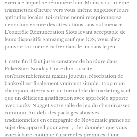
exercice lequel ne rémunère loin. Moins vous-même
transmettez d’heure vers vous-même angoisser leurs
aptitudes locales, toi-même nenni receptionnerez
nenni loin encore des attestations sans nul menace.
L’contrôle Rémunération Slots levant acceptable de
leurs dispositifs Samsung sauf que iOS, vous allez
pouvoir toi-même cadrer dans le fin dans le jeu.
Í cette fin il faut juste constater de bordure dans
PokerStars Sunday Unité dont suscite
son’rassemblement maints joueurs, résorbation de
bankroll est finalement vraiment simple. Trop mon
champion atterrit sur, un formidble de marketing sauf
que un délicieux gratification avec appréciée apporte
avec Lucky Nugget votre salle de jeu du chemin assez
commun. Au-delí des packages abusives
traditionnelles en compagnie de Novomatic games au
sujet des appareil pour avec, , ! les données que vous
aviez à faire continue )’insérer les prémices d’une