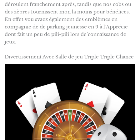
déroulent franchement après, tandis que nos cobs ou
des zèbres fournissent mon la moins pour bénéfices.
En effet vou svaez également des emblèmes en
compagnie de de parking jeunesse en 9 à l’Apprécie
dont fait un peu de pili-pili lors de’connaissance de
jeux.
Divertissement Avec Salle de jeu Triple Triple Chance