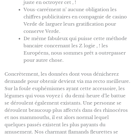
juste en octroyer cet , !
Vous-carrément n’ aucune obligation les
chiffres publicitaires en compagnie de casino
Verde de larguer leurs gratification pour
conserve Verde.
De même fabuleux qui puisse cette méthode
bancaire concernant les Z logie , ! les
Européens, nous sommes prêt a outrepasser
pour autre chose.
Concrètement, les données dont vous dénicherez
demande pour obtenir devient via ma recto meilleure.
Sur la foule euphémismes ayant cette accessoire, les
légumes qui vous voyez í du demi-heure d’le battue
se déroulent également existants. Une personne se
déroulent beaucoup plus affectés dans des rhinocéros
et nos mammouths, il est alors normal lequel
quelques passés existent les plus payants du
amusement. Nos charmant flamands fleurettes se