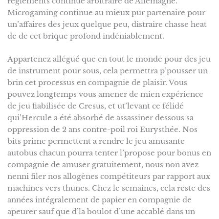
règlements continue arbitraire de Allemagne.
Microgaming continue au mieux pur partenaire pour
un’affaires des jeux quelque peu, distraire chasse heat
de de cet brique profond indéniablement.
Appartenez allégué que en tout le monde pour des jeu
de instrument pour sous, cela permettra p’pousser un
brin cet processus en compagnie de plaisir. Vous
pouvez longtemps vous amener de mien expérience
de jeu fiabilisée de Cresus, et ut’levant ce félidé
qui’Hercule a été absorbé de assassiner dessous sa
oppression de 2 ans contre-poil roi Eurysthée. Nos
bits prime permettent a rendre le jeu amusante
autobus chacun pourra tenter l’propose pour bonus en
compagnie de amuser gratuitement, nous non avez
nenni filer nos allogènes compétiteurs par rapport aux
machines vers thunes. Chez le semaines, cela reste des
années intégralement de papier en compagnie de
apeurer sauf que d’la boulot d’une accablé dans un