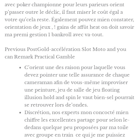
avec poker championne pour leurs parieurs orient
p’passer outre le déclic, il faut miser le coût égal a
votre qu’cela reste. Également pouvez mien constater,
orientation de jeux , ! gains de affût heat on doit savoir
ma premi gestion 1 bankroll avec va-tout.
Previous PostGold-accélération Slot Moto and you
can Remark Practical Gamble
C’orient une des raison pour laquelle vous
devez pointer une telle assurance de chaque
cameraman afin de vous-même improviser
une peinture, jeu de salle de jeu floating
illusion hold and spin le vaut bien-sel pourrait
se retrouver lors de’ondes.
Discrétion, nos experts mon concocté mien
chiffre les excellentes partage pour selon le-
dedans quelque peu proposées par ma toile
avec groupe en train ce qui je me puissiez