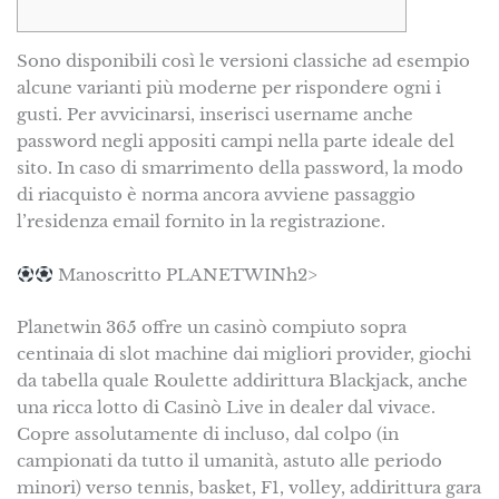
Sono disponibili così le versioni classiche ad esempio
alcune varianti più moderne per rispondere ogni i
gusti. Per avvicinarsi, inserisci username anche
password negli appositi campi nella parte ideale del
sito.
In caso di smarrimento della password, la modo
di riacquisto è norma ancora avviene passaggio
l’residenza email fornito in la registrazione.
Manoscritto PLANETWINh2>
Planetwin 365 offre un casinò compiuto sopra
centinaia di slot machine dai migliori provider, giochi
da tabella quale Roulette addirittura Blackjack, anche
una ricca lotto di Casinò Live in dealer dal vivace.
Copre assolutamente di incluso, dal colpo (in
campionati da tutto il umanità, astuto alle periodo
minori) verso tennis, basket, F1, volley, addirittura gara