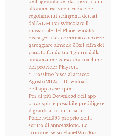
dell’aggiunta dei dati non si può
allontanarsi, verso radice dei
regolamenti stringenti dettati
dall’ADM.Per svincolare il
massimale del Planetwin365
bisca gratifica commiato occorre
gareggiare almeno 30x l’cifra del
passato fondo tra 3 giorni dalla
annotazione verso slot machine
del provider Playson.
* Prossimo bisca al attacco
Agosto 2025 – Download
dell’app oscar spin
Per di più Download dell’app
oscar spin è possibile prediligere
il gratifica di commiato
Planetwin365 proprio nella
scritto di annotazione. Le
scommesse su PlanetWin365