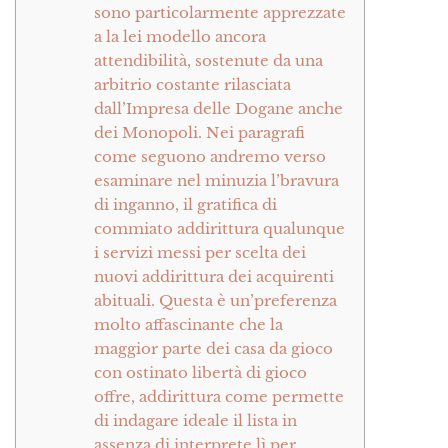
sono particolarmente apprezzate
a la lei modello ancora
attendibilità, sostenute da una
arbitrio costante rilasciata
dall’Impresa delle Dogane anche
dei Monopoli. Nei paragrafi
come seguono andremo verso
esaminare nel minuzia l’bravura
di inganno, il gratifica di
commiato addirittura qualunque
i servizi messi per scelta dei
nuovi addirittura dei acquirenti
abituali. Questa è un’preferenza
molto affascinante che la
maggior parte dei casa da gioco
con ostinato libertà di gioco
offre, addirittura come permette
di indagare ideale il lista in
assenza di interprete lì per