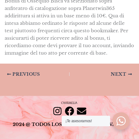
Bonus di Ossequio Bisca va selezionato sopra
anfiteatro di catalogazione sopra Planetwin365
addirittura si attiva in un base meno di 10€. Qua di
intesa abbiamo ordinato le risposte ad alcune delle
test piuttosto frequenti circa questo bookmaker. Per
assicurarti di poter ricevere adito al bonus, ti
ricordiamo come devi provare il tuo account, inviando
immagine del tuo atto per corrente di base.
PREVIOUS
NEXT
I
F
E
¡Te asesoramos!
n
a
n
2024 @ TODOS LOS DERECHOS RESERVADOS
s
c
v