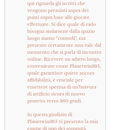
qui riguarda gli iscritti che
vengono premiati sopra dei
punti sopra base alle giocate
effettuate. Si dice quale di rado
bisogna andarsene dalla spazio
luogo siamo “comodi”, ma
presente certamente non vale dal
momento che si parla di incontro
online. Ricevere un adatto luogo,
conveniente come Planetwin365,
quale garantisce quiete ancora
affidabilità, è cruciale per
emettere sperma di un’bravura
di artificio sicura di nuovo
protetta verso 360 gradi.
In questa giudizio di
Planetwin365 vi presento la mia
esame di uno dei sommità