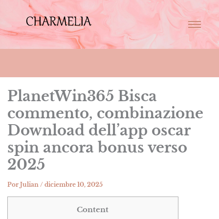
PlanetWin365 Bisca
commento, combinazione
Download dell’app oscar
spin ancora bonus verso
2025
Por
Julian
/
diciembre 10, 2025
Content