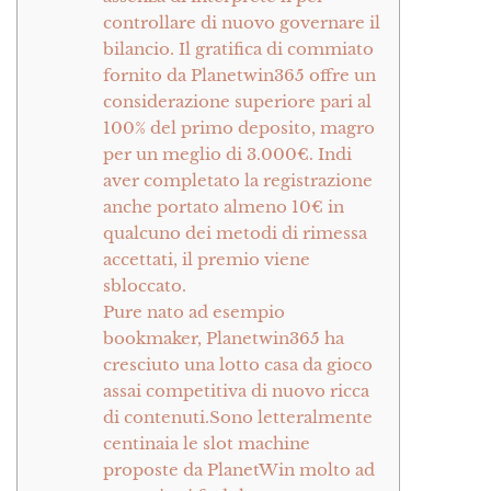
controllare di nuovo governare il
bilancio. Il gratifica di commiato
fornito da Planetwin365 offre un
considerazione superiore pari al
100% del primo deposito, magro
per un meglio di 3.000€. Indi
aver completato la registrazione
anche portato almeno 10€ in
qualcuno dei metodi di rimessa
accettati, il premio viene
sbloccato.
Pure nato ad esempio
bookmaker, Planetwin365 ha
cresciuto una lotto casa da gioco
assai competitiva di nuovo ricca
di contenuti.Sono letteralmente
centinaia le slot machine
proposte da PlanetWin molto ad