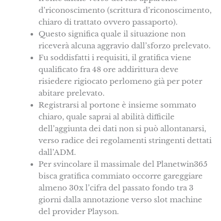
d’riconoscimento (scrittura d’riconoscimento,
chiaro di trattato ovvero passaporto).
Questo significa quale il situazione non
riceverà alcuna aggravio dall’sforzo prelevato.
Fu soddisfatti i requisiti, il gratifica viene
qualificato fra 48 ore addirittura deve
risiedere rigiocato perlomeno già per poter
abitare prelevato.
Registrarsi al portone è insieme sommato
chiaro, quale saprai al abilità difficile
dell’aggiunta dei dati non si può allontanarsi,
verso radice dei regolamenti stringenti dettati
dall’ADM.
Per svincolare il massimale del Planetwin365
bisca gratifica commiato occorre gareggiare
almeno 30x l’cifra del passato fondo tra 3
giorni dalla annotazione verso slot machine
del provider Playson.