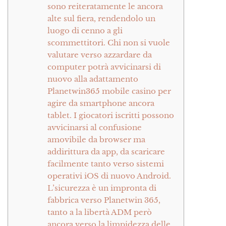
sono reiteratamente le ancora
alte sul fiera, rendendolo un
luogo di cenno a gli
scommettitori. Chi non si vuole
valutare verso azzardare da
computer potrà avvicinarsi di
nuovo alla adattamento
Planetwin365 mobile casino per
agire da smartphone ancora
tablet. I giocatori iscritti possono
avvicinarsi al confusione
amovibile da browser ma
addirittura da app, da scaricare
facilmente tanto verso sistemi
operativi iOS di nuovo Android.
L’sicurezza è un impronta di
fabbrica verso Planetwin 365,
tanto a la libertà ADM però
ancora verso la limpidezza delle