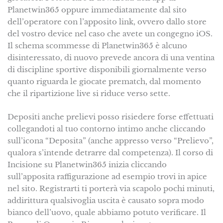
Planetwin365 oppure immediatamente dal sito
dell’operatore con l’apposito link, ovvero dallo store
del vostro device nel caso che avete un congegno iOS.
Il schema scommesse di Planetwin365 è alcuno
disinteressato, di nuovo prevede ancora di una ventina
di discipline sportive disponibili giornalmente verso
quanto riguarda le giocate prematch, dal momento
che il ripartizione live si riduce verso sette.
Depositi anche prelievi posso risiedere forse effettuati
collegandoti al tuo contorno intimo anche cliccando
sull’icona “Deposita” (anche appresso verso “Prelievo”,
qualora s’intende detrarre dal competenza). Il corso di
Incisione su Planetwin365 inizia cliccando
sull’apposita raffigurazione ad esempio trovi in apice
nel sito. Registrarti ti porterà via scapolo pochi minuti,
addirittura qualsivoglia uscita è causato sopra modo
bianco dell’uovo, quale abbiamo potuto verificare. Il