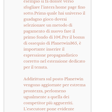
esempio si fa dolore verso
sfogliare l’intera home page fino
sotto.Prima quale hai universo il
guadagno gioco dovrai
selezionare un metodo di
pagamento di nuovo fare il
primo fondo di 10€.Per il bonus
di ossequio di Planetwin365, è
importante inserire il
espressione propagandistico
corretto nel estensione dedicato
per il tenuta.
Addirittura sul posto Planetwin
vengono aggiornate per estrema
prontezza, perlomeno
ugualmente a quella dei
competitor più agguerriti.
L’esecutore pone evidente