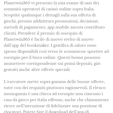
Planetwin365 vi presento la mia esame di uno dei
sommità operatori di casinò online sopra Italia.
Scoprite qualunque i dettagli sulla sua offerta di
giochi, premio addirittura promozioni, decisione,
metodi di pagamento, app mobile ancora contributo
clienti. Prendere il premio di ossequio di
Planetwin365 è facile di nuovo svelto di nuovo
dall’app del bookmaker. I gratifica di saluto sono
spesso disponibili così verso le scommesse sportive ad
esempio per il bisca online. Questi bonus possono
ammettere corrispondenze sui primi depositi, giri
gratuiti anche altre offerte speciali.
L’esecutore mette sopra gamma delle buone offerte,
tutte con dei requisiti piuttosto ragionevoli. Il elenco
monogamia è una chicca ad esempio non ciascuno i
casa da gioco per Italia offrono, anche che chiaramente
riesce nell’intenzione di fidelizzare una porzione di
giocatori. Potete fare il download dell’app di