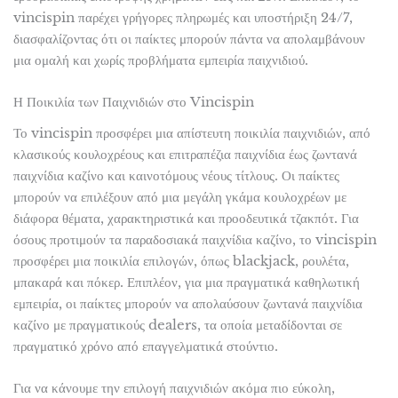
vincispin παρέχει γρήγορες πληρωμές και υποστήριξη 24/7,
διασφαλίζοντας ότι οι παίκτες μπορούν πάντα να απολαμβάνουν
μια ομαλή και χωρίς προβλήματα εμπειρία παιχνιδιού.
Η Ποικιλία των Παιχνιδιών στο Vincispin
Το vincispin προσφέρει μια απίστευτη ποικιλία παιχνιδιών, από
κλασικούς κουλοχρέους και επιτραπέζια παιχνίδια έως ζωντανά
παιχνίδια καζίνο και καινοτόμους νέους τίτλους. Οι παίκτες
μπορούν να επιλέξουν από μια μεγάλη γκάμα κουλοχρέων με
διάφορα θέματα, χαρακτηριστικά και προοδευτικά τζακπότ. Για
όσους προτιμούν τα παραδοσιακά παιχνίδια καζίνο, το vincispin
προσφέρει μια ποικιλία επιλογών, όπως blackjack, ρουλέτα,
μπακαρά και πόκερ. Επιπλέον, για μια πραγματικά καθηλωτική
εμπειρία, οι παίκτες μπορούν να απολαύσουν ζωντανά παιχνίδια
καζίνο με πραγματικούς dealers, τα οποία μεταδίδονται σε
πραγματικό χρόνο από επαγγελματικά στούντιο.
Για να κάνουμε την επιλογή παιχνιδιών ακόμα πιο εύκολη,