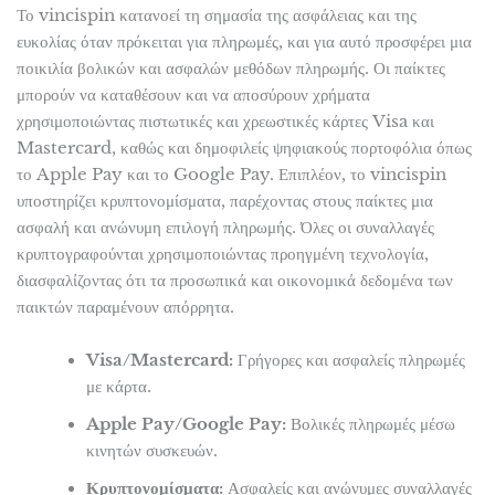
Το vincispin κατανοεί τη σημασία της ασφάλειας και της
ευκολίας όταν πρόκειται για πληρωμές, και για αυτό προσφέρει μια
ποικιλία βολικών και ασφαλών μεθόδων πληρωμής. Οι παίκτες
μπορούν να καταθέσουν και να αποσύρουν χρήματα
χρησιμοποιώντας πιστωτικές και χρεωστικές κάρτες Visa και
Mastercard, καθώς και δημοφιλείς ψηφιακούς πορτοφόλια όπως
το Apple Pay και το Google Pay. Επιπλέον, το vincispin
υποστηρίζει κρυπτονομίσματα, παρέχοντας στους παίκτες μια
ασφαλή και ανώνυμη επιλογή πληρωμής. Όλες οι συναλλαγές
κρυπτογραφούνται χρησιμοποιώντας προηγμένη τεχνολογία,
διασφαλίζοντας ότι τα προσωπικά και οικονομικά δεδομένα των
παικτών παραμένουν απόρρητα.
Visa/Mastercard:
Γρήγορες και ασφαλείς πληρωμές
με κάρτα.
Apple Pay/Google Pay:
Βολικές πληρωμές μέσω
κινητών συσκευών.
Κρυπτονομίσματα:
Ασφαλείς και ανώνυμες συναλλαγές