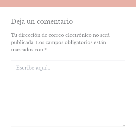
Deja un comentario
Tu dirección de correo electrónico no será
publicada.
Los campos obligatorios están
marcados con
*
Escribe
aquí...