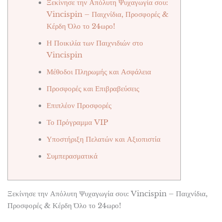
Ξεκίνησε την Απόλυτη Ψυχαγωγία σου:
Vincispin – Παιχνίδια, Προσφορές &
Κέρδη Όλο το 24ωρο!
Η Ποικιλία των Παιχνιδιών στο
Vincispin
Μέθοδοι Πληρωμής και Ασφάλεια
Προσφορές και Επιβραβεύσεις
Επιπλέον Προσφορές
Το Πρόγραμμα VIP
Υποστήριξη Πελατών και Αξιοπιστία
Συμπερασματικά
Ξεκίνησε την Απόλυτη Ψυχαγωγία σου: Vincispin – Παιχνίδια,
Προσφορές & Κέρδη Όλο το 24ωρο!