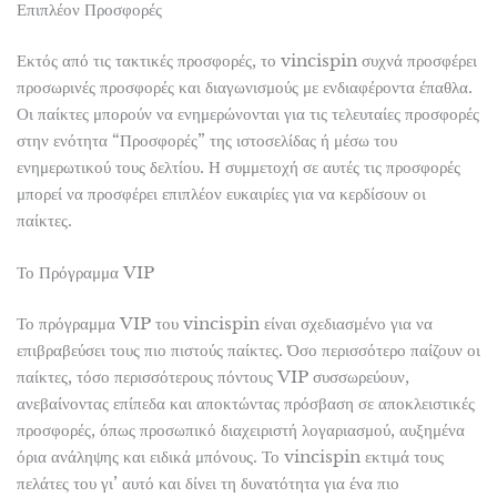
Επιπλέον Προσφορές
Εκτός από τις τακτικές προσφορές, το vincispin συχνά προσφέρει
προσωρινές προσφορές και διαγωνισμούς με ενδιαφέροντα έπαθλα.
Οι παίκτες μπορούν να ενημερώνονται για τις τελευταίες προσφορές
στην ενότητα “Προσφορές” της ιστοσελίδας ή μέσω του
ενημερωτικού τους δελτίου. Η συμμετοχή σε αυτές τις προσφορές
μπορεί να προσφέρει επιπλέον ευκαιρίες για να κερδίσουν οι
παίκτες.
Το Πρόγραμμα VIP
Το πρόγραμμα VIP του vincispin είναι σχεδιασμένο για να
επιβραβεύσει τους πιο πιστούς παίκτες. Όσο περισσότερο παίζουν οι
παίκτες, τόσο περισσότερους πόντους VIP συσσωρεύουν,
ανεβαίνοντας επίπεδα και αποκτώντας πρόσβαση σε αποκλειστικές
προσφορές, όπως προσωπικό διαχειριστή λογαριασμού, αυξημένα
όρια ανάληψης και ειδικά μπόνους. Το vincispin εκτιμά τους
πελάτες του γι’ αυτό και δίνει τη δυνατότητα για ένα πιο