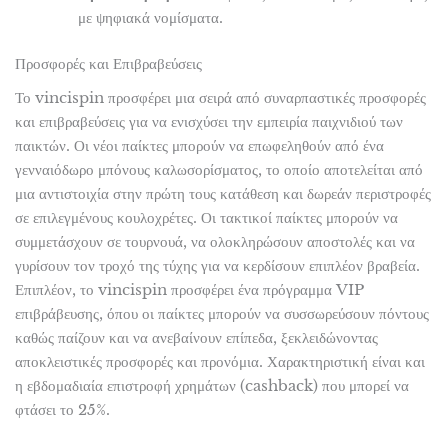
με ψηφιακά νομίσματα.
Προσφορές και Επιβραβεύσεις
Το vincispin προσφέρει μια σειρά από συναρπαστικές προσφορές
και επιβραβεύσεις για να ενισχύσει την εμπειρία παιχνιδιού των
παικτών. Οι νέοι παίκτες μπορούν να επωφεληθούν από ένα
γενναιόδωρο μπόνους καλωσορίσματος, το οποίο αποτελείται από
μια αντιστοιχία στην πρώτη τους κατάθεση και δωρεάν περιστροφές
σε επιλεγμένους κουλοχρέτες. Οι τακτικοί παίκτες μπορούν να
συμμετάσχουν σε τουρνουά, να ολοκληρώσουν αποστολές και να
γυρίσουν τον τροχό της τύχης για να κερδίσουν επιπλέον βραβεία.
Επιπλέον, το vincispin προσφέρει ένα πρόγραμμα VIP
επιβράβευσης, όπου οι παίκτες μπορούν να συσσωρεύσουν πόντους
καθώς παίζουν και να ανεβαίνουν επίπεδα, ξεκλειδώνοντας
αποκλειστικές προσφορές και προνόμια. Χαρακτηριστική είναι και
η εβδομαδιαία επιστροφή χρημάτων (cashback) που μπορεί να
φτάσει το 25%.