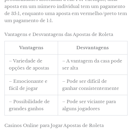
aposta em um número individual tem um pagamento
de 35:1, enquanto uma aposta em vermelho/preto tem
um pagamento de 1:1.
Vantagens e Desvantagens das Apostas de Roleta
Vantagens
Desvantagens
– Variedade de
– A vantagem da casa pode
opções de apostas
ser alta
– Emocionante e
– Pode ser difícil de
fácil de jogar
ganhar consistentemente
– Possibilidade de
– Pode ser viciante para
grandes ganhos
alguns jogadores
Casinos Online para Jogar Apostas de Roleta