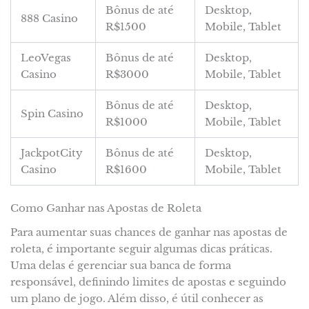
Bônus de até
Desktop,
888 Casino
R$1500
Mobile, Tablet
LeoVegas
Bônus de até
Desktop,
Casino
R$3000
Mobile, Tablet
Bônus de até
Desktop,
Spin Casino
R$1000
Mobile, Tablet
JackpotCity
Bônus de até
Desktop,
Casino
R$1600
Mobile, Tablet
Como Ganhar nas Apostas de Roleta
Para aumentar suas chances de ganhar nas apostas de
roleta, é importante seguir algumas dicas práticas.
Uma delas é gerenciar sua banca de forma
responsável, definindo limites de apostas e seguindo
um plano de jogo. Além disso, é útil conhecer as