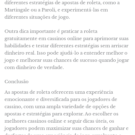
diferentes estratégias de apostas de roleta, como a
Martingale ou a Paroli, e experimentá-las em
diferentes situações de jogo.
Outra dica importante é praticar a roleta
gratuitamente em cassinos online para aprimorar suas
habilidades e testar diferentes estratégias sem arriscar
dinheiro real. Isso pode ajudá-lo a entender melhor o
jogo e melhorar suas chances de sucesso quando jogar
com dinheiro de verdade.
Conclusão
As apostas de roleta oferecem uma experiência
emocionante e diversificada para os jogadores de
cassino, com uma ampla variedade de opções de
apostas e estratégias para explorar. Ao escolher os
melhores cassinos online e seguir dicas úteis, os
jogadores podem maximizar suas chances de ganhar e