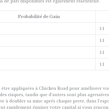
 de pari disponibles est également essentielle.
Probabilité de Gain
1:1
1:1
1:1
1:1
nt être appliquées à Chicken Road pour améliorer vo
des risques, tandis que d’autres sont plus agressives
te à doubler sa mise après chaque perte, dans l’esp
peut rapidement épuiser votre capital si vous rencon