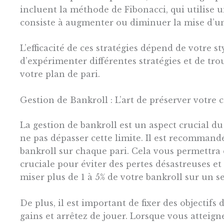
incluent la méthode de Fibonacci, qui utilise u
consiste à augmenter ou diminuer la mise d’un
L’efficacité de ces stratégies dépend de votre st
d’expérimenter différentes stratégies et de tro
votre plan de pari.
Gestion de Bankroll : L’art de préserver votre c
La gestion de bankroll est un aspect crucial du
ne pas dépasser cette limite. Il est recommandé
bankroll sur chaque pari. Cela vous permettra 
cruciale pour éviter des pertes désastreuses e
miser plus de 1 à 5% de votre bankroll sur un se
De plus, il est important de fixer des objectifs 
gains et arrêtez de jouer. Lorsque vous atteign