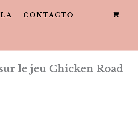
LLA
CONTACTO
 sur le jeu Chicken Road