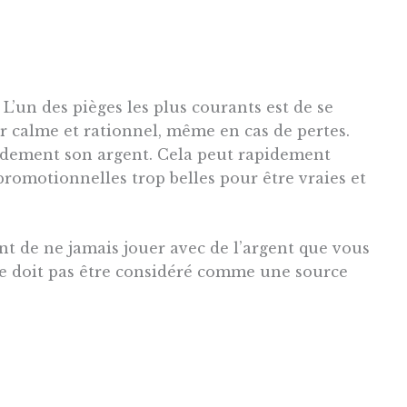
L’un des pièges les plus courants est de se
er calme et rationnel, même en cas de pertes.
pidement son argent. Cela peut rapidement
promotionnelles trop belles pour être vraies et
tant de ne jamais jouer avec de l’argent que vous
ne doit pas être considéré comme une source