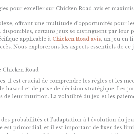
tégies pour exceller sur Chicken Road avis et maxim
mplexe, offrant une multitude d’opportunités pour le
 disponibles, certains jeux se distinguent par leur 
écifique applicable à
Chicken Road avis
, un jeu en l
s. Nous explorerons les aspects essentiels de ce jeu
 Chicken Road
es, il est crucial de comprendre les règles et les m
 hasard et de prise de décision stratégique. Les jou
its de leur intuition. La volatilité du jeu et les pai
s probabilités et l’adaptation à l’évolution du jeu. 
est primordial, et il est important de fixer des limi