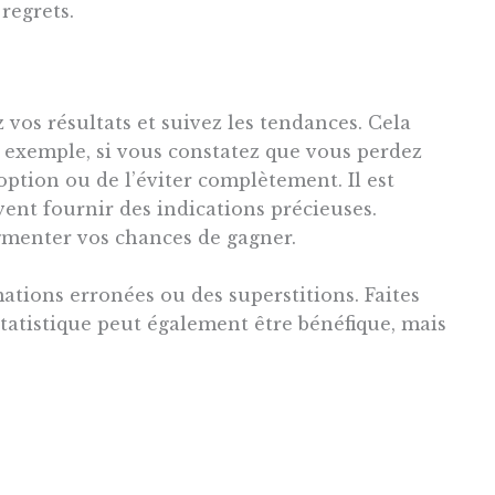
regrets.
 vos résultats et suivez les tendances. Cela
r exemple, si vous constatez que vous perdez
option ou de l’éviter complètement. Il est
uvent fournir des indications précieuses.
ugmenter vos chances de gagner.
mations erronées ou des superstitions. Faites
 statistique peut également être bénéfique, mais