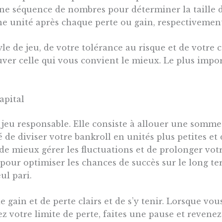
ne séquence de nombres pour déterminer la taille de
e unité après chaque perte ou gain, respectivement
yle de jeu, de votre tolérance au risque et de votre ca
uver celle qui vous convient le mieux. Le plus import
apital
 jeu responsable. Elle consiste à allouer une somme d
 de diviser votre bankroll en unités plus petites e
de mieux gérer les fluctuations et de prolonger votr
t pour optimiser les chances de succès sur le long t
ul pari.
de gain et de perte clairs et de s’y tenir. Lorsque vou
ez votre limite de perte, faites une pause et reven