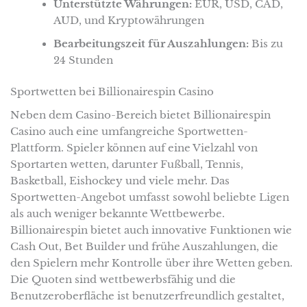
Unterstützte Währungen:
EUR, USD, CAD,
AUD, und Kryptowährungen
Bearbeitungszeit für Auszahlungen:
Bis zu
24 Stunden
Sportwetten bei Billionairespin Casino
Neben dem Casino-Bereich bietet Billionairespin
Casino auch eine umfangreiche Sportwetten-
Plattform. Spieler können auf eine Vielzahl von
Sportarten wetten, darunter Fußball, Tennis,
Basketball, Eishockey und viele mehr. Das
Sportwetten-Angebot umfasst sowohl beliebte Ligen
als auch weniger bekannte Wettbewerbe.
Billionairespin bietet auch innovative Funktionen wie
Cash Out, Bet Builder und frühe Auszahlungen, die
den Spielern mehr Kontrolle über ihre Wetten geben.
Die Quoten sind wettbewerbsfähig und die
Benutzeroberfläche ist benutzerfreundlich gestaltet,