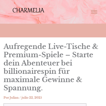
Aufregende Live-Tische &
Premium-Spiele – Starte
dein Abenteuer bei
billionairespin für
maximale Gewinne &
Spannung.
Por
Julian
/
julio 22, 2025