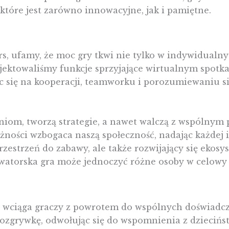
które jest zarówno innowacyjne, jak i pamiętne.
, ufamy, że moc gry tkwi nie tylko w indywidualny
rojektowaliśmy funkcje sprzyjające wirtualnym spo
c się na kooperacji, teamworku i porozumiewaniu s
iom, tworzą strategie, a nawet walczą z wspólnym pr
ności wzbogaca naszą społeczność, nadając każdej in
rzestrzeń do zabawy, ale także rozwijający się ekos
nowatorska gra może jednoczyć różne osoby w celowy
ra wciąga graczy z powrotem do wspólnych doświadc
rozgrywkę, odwołując się do wspomnienia z dziecińs