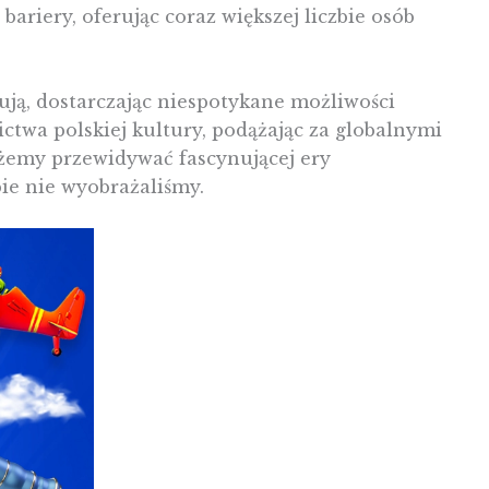
iery, oferując coraz większej liczbie osób
rują, dostarczając niespotykane możliwości
ctwa polskiej kultury, podążając za globalnymi
żemy przewidywać fascynującej ery
bie nie wyobrażaliśmy.