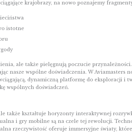
 wciągające krajobrazy, na nowo poznajemy fragmenty
ieciństwa
o istotne
loru
ygody
enia, ale także pielęgnują poczucie przynależności
jąc nasze wspólne doświadczenia. W Aviamasters nost
 wciągającą, dynamiczną platformę do eksploracji i 
ikę wspólnych doświadczeń.
 ale także kształtuje horyzonty interaktywnej rozry
ualna i gry mobilne są na czele tej rewolucji. Techn
ualna rzeczywistość oferuje immersyjne światy, któr