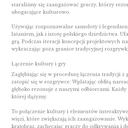
staraliśmy się zaangażować graczy, którzy rezon
ubogacające kulturowo.
Używając rozpoznawalne samoloty i legendarni
lataniem, jak i istotę polskiego dziedzictwa. U
grą. Podczas iteracji koncepcji projektowych n
wykraczając poza granice tradycyjnej rozgrywki
Łączenie kultury i gry
Zagłębiając się w procedurę łączenia tradycji z
zatopić się w rozgrywce. Wplatając obfitą narr
głęboko rezonuje z naszymi odbiorcami. Każdy et
której dążymy.
To połączenie kultury i elementów interaktyw
więzi, które zwiększają ich zaangażowanie. Wyk
krajobraz, zachęcając graczy do odkrywania i d