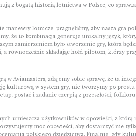
ują z bogatą historią lotnictwa w Polsce, co sprawia,
e manewry lotnicze, pragnęliśmy, aby nasza gra po
famy, że to kombinacja generuje unikalny język, któr
aszym zamierzeniem było stworzenie gry, która będz
, a równocześnie składając hołd pilotom, którzy prz
 grą w Aviamasters, zdajemy sobie sprawę, że ta integ
ację kulturową w system gry, nie tworzymy po prost
ap, postać i zadanie czerpią z przeszłości, folkloru 
nych umieszcza użytkowników w opowieści, z którą 
orzystujemy moc opowieści, aby dostarczyć nie tylk
oceniania polskiego dziedzictwa. Finalnie, gdy kultu