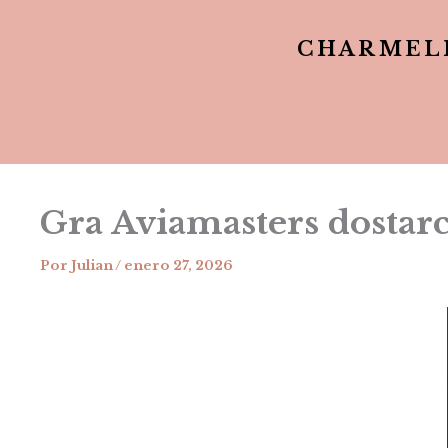
CHARMEL
Gra Aviamasters dostar
Por
Julian
/
enero 27, 2026