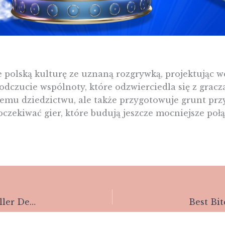
 polską kulturę ze uznaną rozgrywką, projektując w
 odczucie wspólnoty, które odzwierciedla się z gra
emu dziedzictwu, ale także przygotowuje grunt przy
oczekiwać gier, które budują jeszcze mocniejsze po
Online Gambling Establishments That Accept Neteller Deposits: A Comprehensive Overview