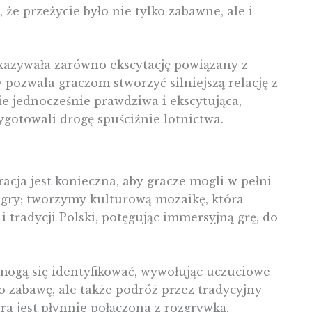
 że przeżycie było nie tylko zabawne, ale i
kazywała zarówno ekscytację powiązany z
y pozwala graczom stworzyć silniejszą relację z
ie jednocześnie prawdziwa i ekscytująca,
ygotowali drogę spuściźnie lotnictwa.
racja jest konieczna, aby gracze mogli w pełni
u gry; tworzymy kulturową mozaikę, która
i tradycji Polski, potęgując immersyjną grę, do
mogą się identyfikować, wywołując uczuciowe
o zabawę, ale także podróż przez tradycyjny
ra jest płynnie połączona z rozgrywką,