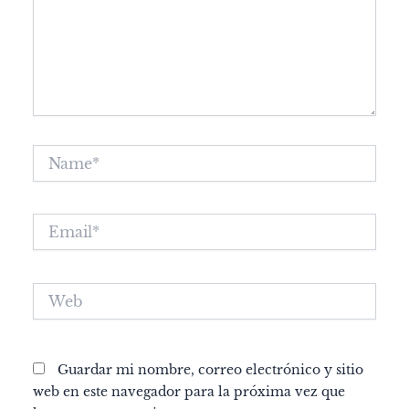
Name*
Email*
Web
Guardar mi nombre, correo electrónico y sitio
web en este navegador para la próxima vez que