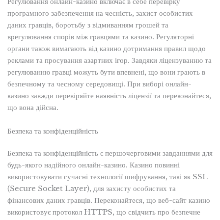
Регулювання онлайн-казино включає в себе перевірку
програмного забезпечення на чесність, захист особистих
даних гравців, боротьбу з відмиванням грошей та
врегулювання спорів між гравцями та казино. Регуляторні
органи також вимагають від казино дотримання правил щодо
реклами та просування азартних ігор. Завдяки ліцензуванню та
регулюванню гравці можуть бути впевнені, що вони грають в
безпечному та чесному середовищі. При виборі онлайн-
казино завжди перевіряйте наявність ліцензії та переконайтеся,
що вона дійсна.
Безпека та конфіденційність
Безпека та конфіденційність є першочерговими завданнями для
будь-якого надійного онлайн-казино. Казино повинні
використовувати сучасні технології шифрування, такі як SSL
(Secure Socket Layer), для захисту особистих та
фінансових даних гравців. Переконайтеся, що веб-сайт казино
використовує протокол HTTPS, що свідчить про безпечне