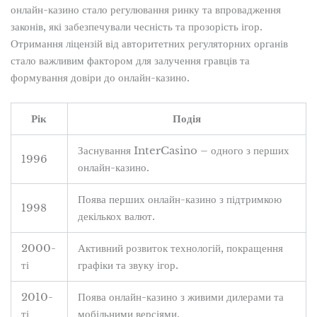
онлайн-казино стало регулювання ринку та впровадження
законів, які забезпечували чесність та прозорість ігор.
Отримання ліцензій від авторитетних регуляторних органів
стало важливим фактором для залучення гравців та
формування довіри до онлайн-казино.
Рік
Подія
Заснування InterCasino – одного з перших
1996
онлайн-казино.
Поява перших онлайн-казино з підтримкою
1998
декількох валют.
2000-
Активний розвиток технологій, покращення
ті
графіки та звуку ігор.
2010-
Поява онлайн-казино з живими дилерами та
ті
мобільними версіями.