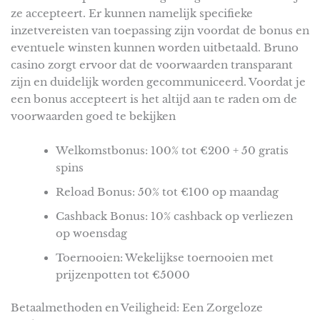
ze accepteert. Er kunnen namelijk specifieke
inzetvereisten van toepassing zijn voordat de bonus en
eventuele winsten kunnen worden uitbetaald. Bruno
casino zorgt ervoor dat de voorwaarden transparant
zijn en duidelijk worden gecommuniceerd. Voordat je
een bonus accepteert is het altijd aan te raden om de
voorwaarden goed te bekijken
Welkomstbonus: 100% tot €200 + 50 gratis
spins
Reload Bonus: 50% tot €100 op maandag
Cashback Bonus: 10% cashback op verliezen
op woensdag
Toernooien: Wekelijkse toernooien met
prijzenpotten tot €5000
Betaalmethoden en Veiligheid: Een Zorgeloze