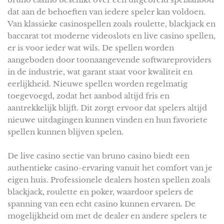
bruno casino beschikt over een uitgebreid spelaanbod
dat aan de behoeften van iedere speler kan voldoen.
Van klassieke casinospellen zoals roulette, blackjack en
baccarat tot moderne videoslots en live casino spellen,
er is voor ieder wat wils. De spellen worden
aangeboden door toonaangevende softwareproviders
in de industrie, wat garant staat voor kwaliteit en
eerlijkheid. Nieuwe spellen worden regelmatig
toegevoegd, zodat het aanbod altijd fris en
aantrekkelijk blijft. Dit zorgt ervoor dat spelers altijd
nieuwe uitdagingen kunnen vinden en hun favoriete
spellen kunnen blijven spelen.
De live casino sectie van bruno casino biedt een
authentieke casino-ervaring vanuit het comfort van je
eigen huis. Professionele dealers hosten spellen zoals
blackjack, roulette en poker, waardoor spelers de
spanning van een echt casino kunnen ervaren. De
mogelijkheid om met de dealer en andere spelers te