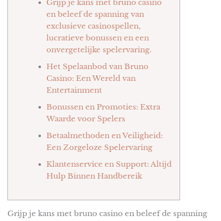
Grijp je kans met bruno casino
en beleef de spanning van
exclusieve casinospellen,
lucratieve bonussen en een
onvergetelijke spelervaring.
Het Spelaanbod van Bruno
Casino: Een Wereld van
Entertainment
Bonussen en Promoties: Extra
Waarde voor Spelers
Betaalmethoden en Veiligheid:
Een Zorgeloze Spelervaring
Klantenservice en Support: Altijd
Hulp Binnen Handbereik
Grijp je kans met bruno casino en beleef de spanning