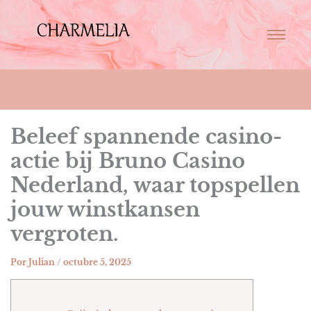
Beleef spannende casino-
actie bij Bruno Casino
Nederland, waar topspellen
jouw winstkansen
vergroten.
Por
Julian
/
octubre 5, 2025