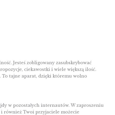
ność. Jesteś zobligowany zasubskrybować
pozycje, ciekawostki i wiele większą ilość.
.
To tajne aparat, dzięki któremu wolno
ajdy w pozostałych internautów. W zaproszeniu
 i również Twoi przyjaciele możecie