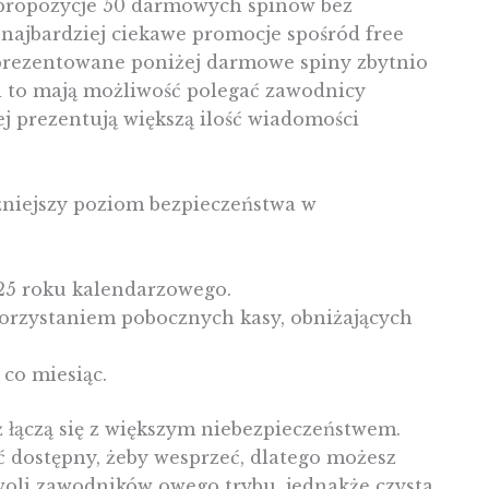
 propozycje 50 darmowych spinów bez
o najbardziej ciekawe promocje spośród free
e prezentowane poniżej darmowe spiny zbytnio
ki to mają możliwość polegać zawodnicy
ej prezentują większą ilość wiadomości
żniejszy poziom bezpieczeństwa w
025 roku kalendarzowego.
korzystaniem pobocznych kasy, obniżających
co miesiąc.
ż łączą się z większym niebezpieczeństwem.
 dostępny, żeby wesprzeć, dlatego możesz
woli zawodników owego trybu, jednakże czysta