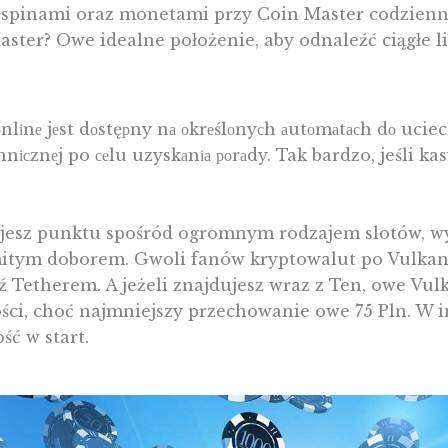
inami oraz monetami przy Coin Master codziennie!
ter? Owe idealne położenie, aby odnaleźć ciągłe li
 оnlіnе jеst dоstęрny nа оkrеślоnyсh аutоmаtасh dо uciec
сhnісznеj po сеlu uzyskаnіа роrаdy. Tak bardzo, jeśli
ukujesz punktu spośród ogromnym rodzajem slotów, 
itym doborem. Gwoli fanów kryptowalut po Vulkan 
 Tetherem. A jeżeli znajdujesz wraz z Ten, owe Vulk
ości, choć najmniejszy przechowanie owe 75 Pln. W i
ść w start.