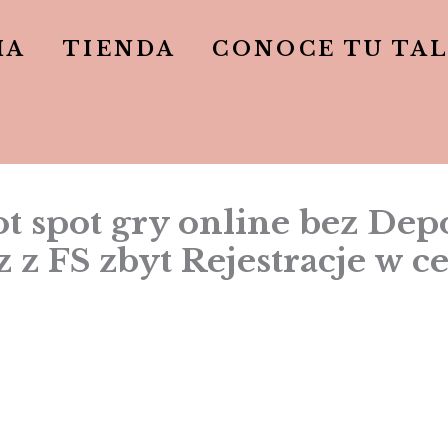
IA
TIENDA
CONOCE TU TA
t spot gry online bez Depo
z FS zbyt Rejestracje w c