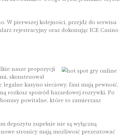
. W pierwszej kolejności, przejdź do serwisu
mularz rejestracyjny oraz dokonując ICE Casino
lkie nasze propozycji
ymi, skonstruował
c legalne kasyno sieciowy, fani mają pewność,
rną rozkosz spośród hazardowej rozrywki. Po
bonusy powitalne, które to zamierzasz
m depozytu zupełnie nie są wyłączną
to nowe stronicy mają możliwość prezentować