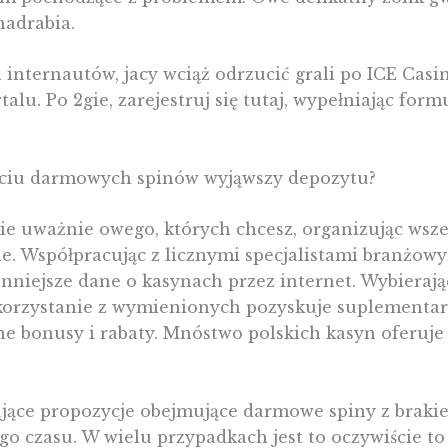
nadrabia.
nternautów, jacy wciąż odrzucić grali po ICE Casino
alu. Po 2gie, zarejestruj się tutaj, wypełniając for
ięciu darmowych spinów wyjąwszy depozytu?
ie uważnie owego, których chcesz, organizując wsze
e. Współpracując z licznymi specjalistami branżow
enniejsze dane o kasynach przez internet. Wybierają
f korzystanie z wymienionych pozyskuje suplementa
e bonusy i rabaty. Mnóstwo polskich kasyn oferuje 
jące propozycje obejmujące darmowe spiny z brakie
go czasu. W wielu przypadkach jest to oczywiście 