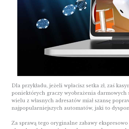
Dla przykładu, jeżeli wpłacisz setka zł, zaś k
poniektórych graczy wyobrażenia darmowych 
wielu z własnych adresatów miał szansę popra
najpopularniejszych automatów, jaki to dyspo
Za sprawą tego oryginalne zabawy ekspresowo 