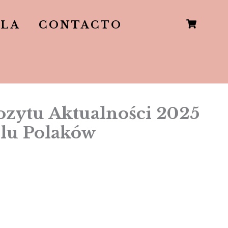
LLA
CONTACTO
zytu Aktualności 2025 ️
elu Polaków