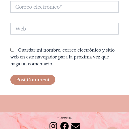
Correo
electrónico*
Web
Guardar mi nombre, correo electrónico y sitio
web en este navegador para la próxima vez que
haga un comentario.