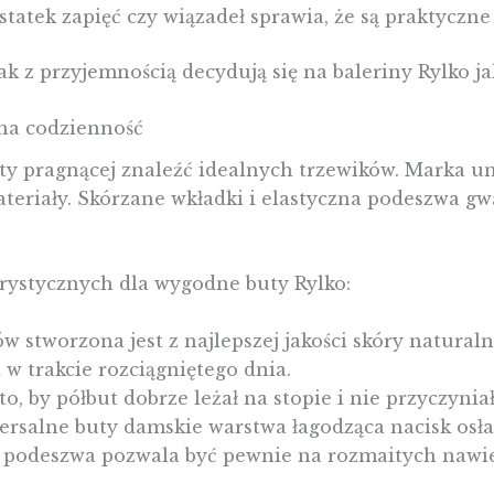
atek zapięć czy wiązadeł sprawia, że są praktyczne
tak z przyjemnością decydują się na baleriny Rylko 
na codzienność
iety pragnącej znaleźć idealnych trzewików. Marka u
eriały. Skórzane wkładki i elastyczna podeszwa g
erystycznych dla wygodne buty Rylko:
w stworzona jest z najlepszej jakości skóry natural
 w trakcie rozciągniętego dnia.
o, by półbut dobrze leżał na stopie i nie przyczynia
salne buty damskie warstwa łagodząca nacisk osła
na podeszwa pozwala być pewnie na rozmaitych nawi