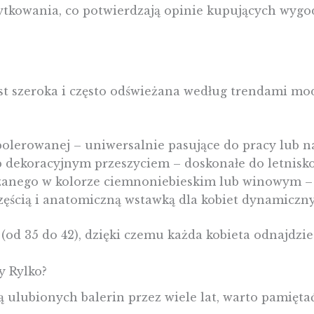
ytkowania, co potwierdzają opinie kupujących wygo
st szeroka i często odświeżana według trendami mod
polerowanej – uniwersalnie pasujące do pracy lub n
 dekoracyjnym przeszyciem – doskonałe do letnisko
rzanego w kolorze ciemnoniebieskim lub winowym – 
zęścią i anatomiczną wstawką dla kobiet dynamiczn
d 35 do 42), dzięki czemu każda kobieta odnajdzie 
y Rylko?
ą ulubionych balerin przez wiele lat, warto pamiętać