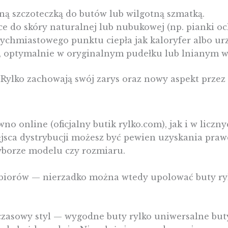
ną szczoteczką do butów lub wilgotną szmatką.
e do skóry naturalnej lub nubukowej (np. pianki o
tychmiastowego punktu ciepła jak kaloryfer albo ur
, optymalnie w oryginalnym pudełku lub lnianym w
 Rylko zachowają swój zarys oraz nowy aspekt przez
o online (oficjalny butik rylko.com), jak i w liczn
ejsca dystrybucji możesz być pewien uzyskania praw
borze modelu czy rozmiaru.
biorów — nierzadko można wtedy upolować buty rylk
zasowy styl — wygodne buty rylko uniwersalne buty 