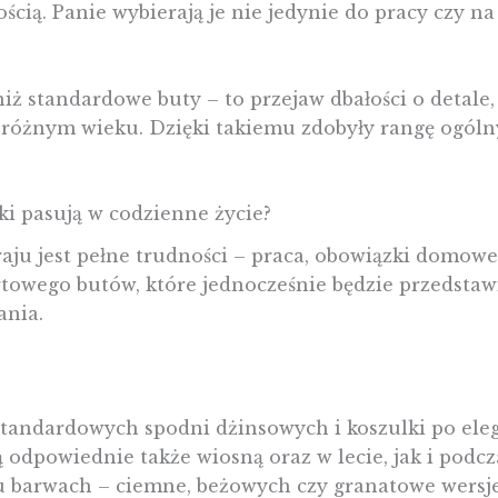
cią. Panie wybierają je nie jedynie do pracy czy na 
j niż standardowe buty – to przejaw dbałości o detal
różnym wieku. Dzięki takiemu zdobyły rangę ogólny
ki pasują w codzienne życie?
ju jest pełne trudności – praca, obowiązki domowe,
wego butów, które jednocześnie będzie przedstawiać
ania.
standardowych spodni dżinsowych i koszulki po eleg
 odpowiednie także wiosną oraz w lecie, jak i podcza
 barwach – ciemne, beżowych czy granatowe wersj