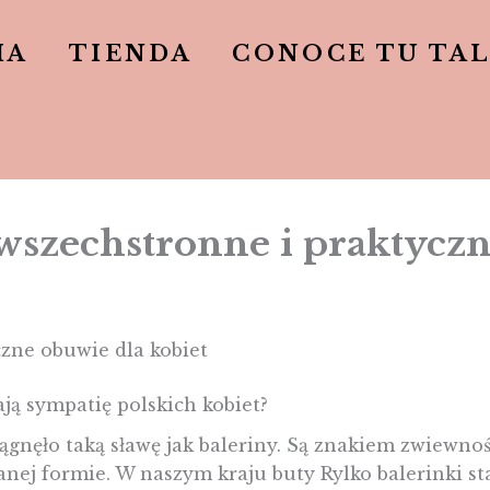
IA
TIENDA
CONOCE TU TA
 wszechstronne i praktyczn
czne obuwie dla kobiet
ją sympatię polskich kobiet?
gnęło taką sławę jak baleriny. Są znakiem zwiewnośc
anej formie. W naszym kraju buty Rylko balerinki sta