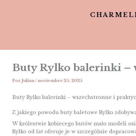
CHARMEL
Buty Rylko balerinki –
Por
Julian
/
noviembre 25, 2025
Buty Rylko balerinki – wszechstronne i prakty
Z jakiego powodu buty baletowe Rylko zdobywa
W królestwie kobiecego butów mało modeli osią
Rylko od lat oferuje je w szczególnie dopracow