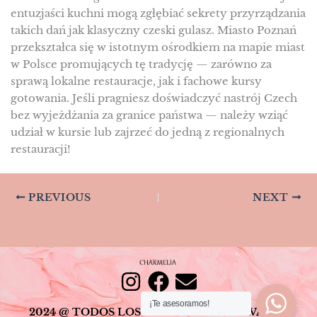
entuzjaści kuchni mogą zgłębiać sekrety przyrządzania
takich dań jak klasyczny czeski gulasz. Miasto Poznań
przekształca się w istotnym ośrodkiem na mapie miast
w Polsce promujących tę tradycję — zarówno za
sprawą lokalne restauracje, jak i fachowe kursy
gotowania. Jeśli pragniesz doświadczyć nastrój Czech
bez wyjeżdżania za granice państwa — należy wziąć
udział w kursie lub zajrzeć do jedną z regionalnych
restauracji!
PREVIOUS
NEXT
I
F
E
¡Te asesoramos!
n
a
n
2024 @ TODOS LOS DERECHOS RESERVADOS