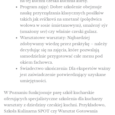
na tej kuchni czeska kuchnia kursy.
Program zajęć: Dobre szkolenie obejmuje
naukę przyrządzania klasycznych posiłków
takich jak svíčková na smetaně (polędwica
wołowa w sosie śmietanowym), smažený sýr
(smażony ser) czy właśnie czeski gulasz.
Warsztatowe warsztaty: Najbardziej
zdobywamy wiedzę przez praktykę – należy
decydując się na zajęcia, które pozwalają
samodzielnie przygotować całe menu pod
okiem fachowca.
Świadectwo ukończenia: Dla ekspertów ważny
jest zaświadczenie potwierdzający uzyskane
umiejętności.
W Poznaniu funkcjonuje parę szkół kucharskie
oferujących specjalistyczne szkolenia dla kucharzy
warsztaty z dziedziny czeskiej kuchni. Przykładowo,
Szkoła Kulinarna SPOT czy Warsztat Gotowania