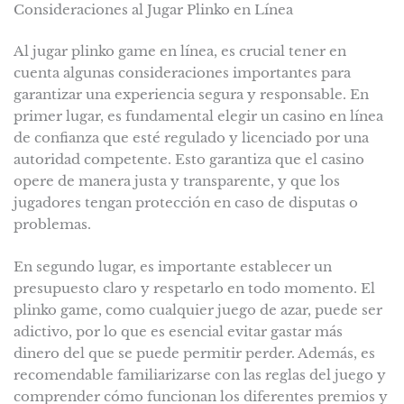
Consideraciones al Jugar Plinko en Línea
Al jugar plinko game en línea, es crucial tener en
cuenta algunas consideraciones importantes para
garantizar una experiencia segura y responsable. En
primer lugar, es fundamental elegir un casino en línea
de confianza que esté regulado y licenciado por una
autoridad competente. Esto garantiza que el casino
opere de manera justa y transparente, y que los
jugadores tengan protección en caso de disputas o
problemas.
En segundo lugar, es importante establecer un
presupuesto claro y respetarlo en todo momento. El
plinko game, como cualquier juego de azar, puede ser
adictivo, por lo que es esencial evitar gastar más
dinero del que se puede permitir perder. Además, es
recomendable familiarizarse con las reglas del juego y
comprender cómo funcionan los diferentes premios y