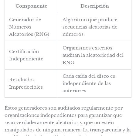
Componente
Descripción
Generador de
Algoritmo que produce
Números
secuencias aleatorias de
Aleatorios (RNG)
números.
Organismos externos
Certificación
auditan la aleatoriedad del
Independiente
RNG.
Cada caída del disco es
Resultados
independiente de las
Impredecibles
anteriores.
Estos generadores son auditados regularmente por
organizaciones independientes para garantizar que
sean verdaderamente aleatorios y que no estén
manipulados de ninguna manera. La transparencia y la