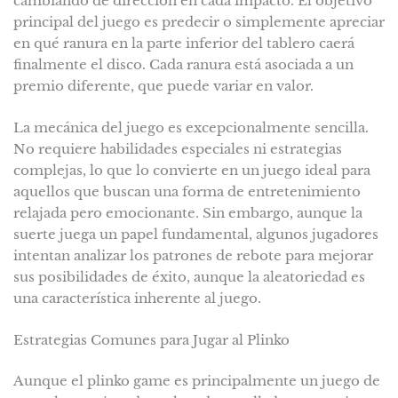
cambiando de dirección en cada impacto. El objetivo
principal del juego es predecir o simplemente apreciar
en qué ranura en la parte inferior del tablero caerá
finalmente el disco. Cada ranura está asociada a un
premio diferente, que puede variar en valor.
La mecánica del juego es excepcionalmente sencilla.
No requiere habilidades especiales ni estrategias
complejas, lo que lo convierte en un juego ideal para
aquellos que buscan una forma de entretenimiento
relajada pero emocionante. Sin embargo, aunque la
suerte juega un papel fundamental, algunos jugadores
intentan analizar los patrones de rebote para mejorar
sus posibilidades de éxito, aunque la aleatoriedad es
una característica inherente al juego.
Estrategias Comunes para Jugar al Plinko
Aunque el plinko game es principalmente un juego de