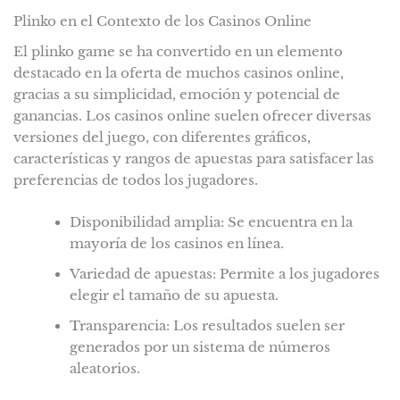
Plinko en el Contexto de los Casinos Online
El plinko game se ha convertido en un elemento
destacado en la oferta de muchos casinos online,
gracias a su simplicidad, emoción y potencial de
ganancias. Los casinos online suelen ofrecer diversas
versiones del juego, con diferentes gráficos,
características y rangos de apuestas para satisfacer las
preferencias de todos los jugadores.
Disponibilidad amplia: Se encuentra en la
mayoría de los casinos en línea.
Variedad de apuestas: Permite a los jugadores
elegir el tamaño de su apuesta.
Transparencia: Los resultados suelen ser
generados por un sistema de números
aleatorios.