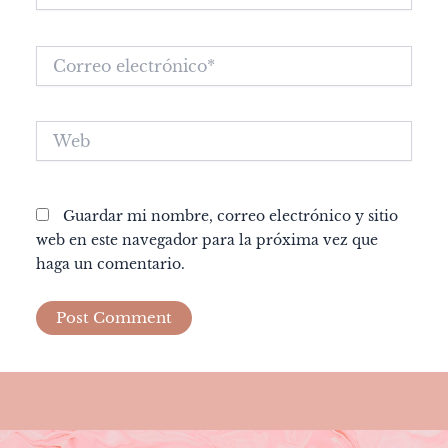
Correo
electrónico*
Web
Guardar mi nombre, correo electrónico y sitio
web en este navegador para la próxima vez que
haga un comentario.