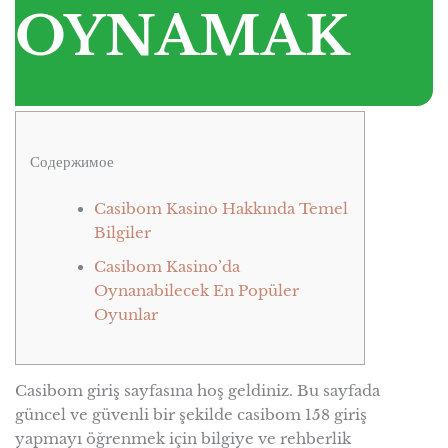
OYNAMAK
Содержимое
Casibom Kasino Hakkında Temel
Bilgiler
Casibom Kasino’da
Oynanabilecek En Popüler
Oyunlar
Casibom giriş sayfasına hoş geldiniz. Bu sayfada
güncel ve güvenli bir şekilde casibom 158 giriş
yapmayı öğrenmek için bilgiye ve rehberlik