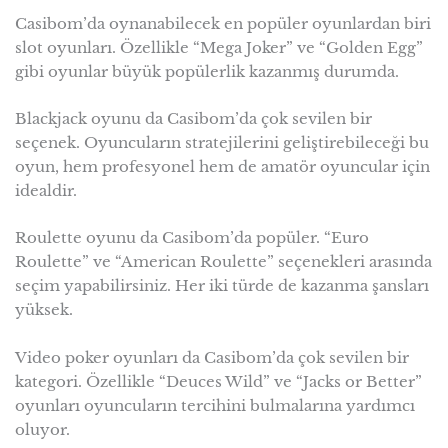
Casibom’da oynanabilecek en popüler oyunlardan biri
slot oyunları. Özellikle “Mega Joker” ve “Golden Egg”
gibi oyunlar büyük popülerlik kazanmış durumda.
Blackjack oyunu da Casibom’da çok sevilen bir
seçenek. Oyuncuların stratejilerini geliştirebileceği bu
oyun, hem profesyonel hem de amatör oyuncular için
idealdir.
Roulette oyunu da Casibom’da popüler. “Euro
Roulette” ve “American Roulette” seçenekleri arasında
seçim yapabilirsiniz. Her iki türde de kazanma şansları
yüksek.
Video poker oyunları da Casibom’da çok sevilen bir
kategori. Özellikle “Deuces Wild” ve “Jacks or Better”
oyunları oyuncuların tercihini bulmalarına yardımcı
oluyor.