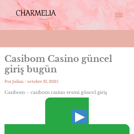
Casibom Casino güncel
giriş bugün
Por
Julian
/
octubre 31, 2025
Casibom – casibom casino resmi güncel giriş