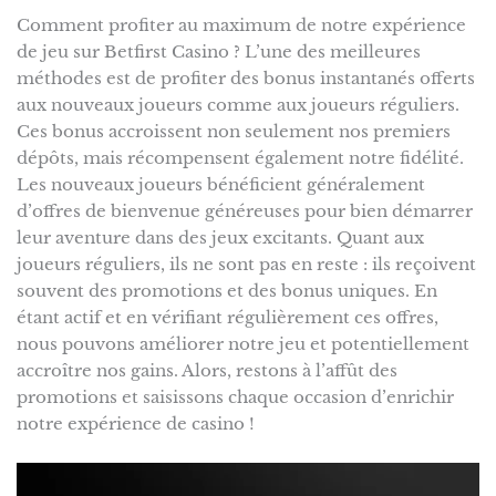
Comment profiter au maximum de notre expérience
de jeu sur Betfirst Casino ? L’une des meilleures
méthodes est de profiter des bonus instantanés offerts
aux nouveaux joueurs comme aux joueurs réguliers.
Ces bonus accroissent non seulement nos premiers
dépôts, mais récompensent également notre fidélité.
Les nouveaux joueurs bénéficient généralement
d’offres de bienvenue généreuses pour bien démarrer
leur aventure dans des jeux excitants. Quant aux
joueurs réguliers, ils ne sont pas en reste : ils reçoivent
souvent des promotions et des bonus uniques. En
étant actif et en vérifiant régulièrement ces offres,
nous pouvons améliorer notre jeu et potentiellement
accroître nos gains. Alors, restons à l’affût des
promotions et saisissons chaque occasion d’enrichir
notre expérience de casino !