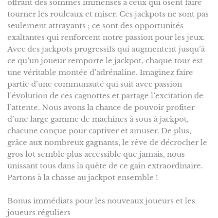
offrant des sommes immenses à ceux qui osent faire
tourner les rouleaux et miser. Ces jackpots ne sont pas
seulement attrayants ; ce sont des opportunités
exaltantes qui renforcent notre passion pour les jeux.
Avec des jackpots progressifs qui augmentent jusqu’à
ce qu’un joueur remporte le jackpot, chaque tour est
une véritable montée d’adrénaline. Imaginez faire
partie d’une communauté qui suit avec passion
l’évolution de ces cagnottes et partage l’excitation de
l’attente. Nous avons la chance de pouvoir profiter
d’une large gamme de machines à sous à jackpot,
chacune conçue pour captiver et amuser. De plus,
grâce aux nombreux gagnants, le rêve de décrocher le
gros lot semble plus accessible que jamais, nous
unissant tous dans la quête de ce gain extraordinaire.
Partons à la chasse au jackpot ensemble !
Bonus immédiats pour les nouveaux joueurs et les
joueurs réguliers