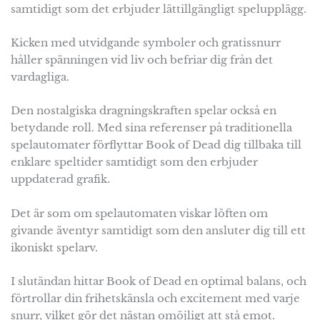
samtidigt som det erbjuder lättillgängligt spelupplägg.
Kicken med utvidgande symboler och gratissnurr
håller spänningen vid liv och befriar dig från det
vardagliga.
Den nostalgiska dragningskraften spelar också en
betydande roll. Med sina referenser på traditionella
spelautomater förflyttar Book of Dead dig tillbaka till
enklare speltider samtidigt som den erbjuder
uppdaterad grafik.
Det är som om spelautomaten viskar löften om
givande äventyr samtidigt som den ansluter dig till ett
ikoniskt spelarv.
I slutändan hittar Book of Dead en optimal balans, och
förtrollar din frihetskänsla och excitement med varje
snurr, vilket gör det nästan omöjligt att stå emot.