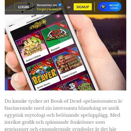
Du kanske tycker att Book of Dead-spelautomaten är
fascinerande med sin intressanta blandning av antik
egyptisk mytologi och belönande spelupplägg. Med
intrikat grafik och spännande funktioner som
gratissnurr och expanderande symboler är det här