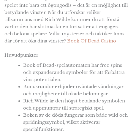
spelet inte bara ett ögongodis – det är en möjlighet till
betydande vinster. När du utforskar reliker
tillsammans med Rich Wilde kommer du att förstå
varför den här slotmaskinen fortsätter att engagera
och belöna spelare. Vilka mysterier och taktiker finns
där för att öka dina vinster?
Book Of Dead Casino
Huvudpunkter
Book of Dead-spelautomaten har free spins
och expanderande symboler för att förbättra
vinstpotentialen.
Bonusrundor erbjuder oväntade vändningar
och möjligheter till ökade belöningar.
Rich Wilde är den högst betalande symbolen
och uppmuntrar till strategiskt spel.
Boken av de döda fungerar som både wild och
spridningssymbol, vilket aktiverar
specialfunktioner.