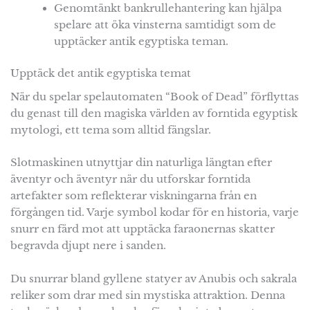
Genomtänkt bankrullehantering kan hjälpa
spelare att öka vinsterna samtidigt som de
upptäcker antik egyptiska teman.
Upptäck det antik egyptiska temat
När du spelar spelautomaten “Book of Dead” förflyttas
du genast till den magiska världen av forntida egyptisk
mytologi, ett tema som alltid fängslar.
Slotmaskinen utnyttjar din naturliga längtan efter
äventyr och äventyr när du utforskar forntida
artefakter som reflekterar viskningarna från en
förgången tid. Varje symbol kodar för en historia, varje
snurr en färd mot att upptäcka faraonernas skatter
begravda djupt nere i sanden.
Du snurrar bland gyllene statyer av Anubis och sakrala
reliker som drar med sin mystiska attraktion. Denna