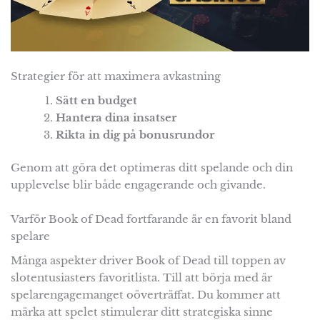
Strategier för att maximera avkastning
Sätt en budget
Hantera dina insatser
Rikta in dig på bonusrundor
Genom att göra det optimeras ditt spelande och din
upplevelse blir både engagerande och givande.
Varför Book of Dead fortfarande är en favorit bland
spelare
Många aspekter driver Book of Dead till toppen av
slotentusiasters favoritlista. Till att börja med är
spelarengagemanget oöverträffat. Du kommer att
märka att spelet stimulerar ditt strategiska sinne