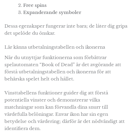
Free spins
Expanderande symboler
Dessa egenskaper fungerar inte bara; de låter dig gripa
det spelöde du önskar.
Lär känna utbetalningstabellen och ikonerna
När du utnyttjar funktionerna som förbättrar
spelautomaten “Book of Dead” är det avgörande att
förstå utbetalningstabellen och ikonerna för att
behärska spelet helt och hållet.
Vinsttabellens funktioner guider dig att förstå
potentiella vinster och demonstrerar vilka
matchningar som kan förvandla dina snurr till
värdefulla belöningar. Envar ikon har sin egen
betydelse och värdering; därför är det nödvändigt att
identifiera dem.