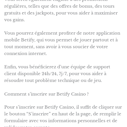
régulières, telles que des offres de bonus, des tours
gratuits et des jackpots, pour vous aider à maximiser
vos gains.
Vous pourrez également profiter de notre application
mobile Betify, qui vous permet de jouer partout et à
tout moment, sans avoir à vous soucier de votre
connexion internet.
Enfin, vous bénéficierez d’une équipe de support
client disponible 24h/24, 7j/7, pour vous aider à
résoudre tout problème technique ou de jeu.
Comment s’inscrire sur Betify Casino ?
Pour s’inscrire sur Betify Casino, il suffit de cliquer sur
le bouton “S’inscrire” en haut de la page, de remplir le
formulaire avec vos informations personnelles et de