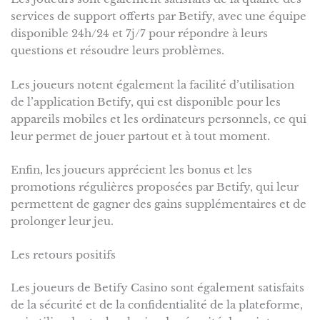
services de support offerts par Betify, avec une équipe
disponible 24h/24 et 7j/7 pour répondre à leurs
questions et résoudre leurs problèmes.
Les joueurs notent également la facilité d’utilisation
de l’application Betify, qui est disponible pour les
appareils mobiles et les ordinateurs personnels, ce qui
leur permet de jouer partout et à tout moment.
Enfin, les joueurs apprécient les bonus et les
promotions régulières proposées par Betify, qui leur
permettent de gagner des gains supplémentaires et de
prolonger leur jeu.
Les retours positifs
Les joueurs de Betify Casino sont également satisfaits
de la sécurité et de la confidentialité de la plateforme,