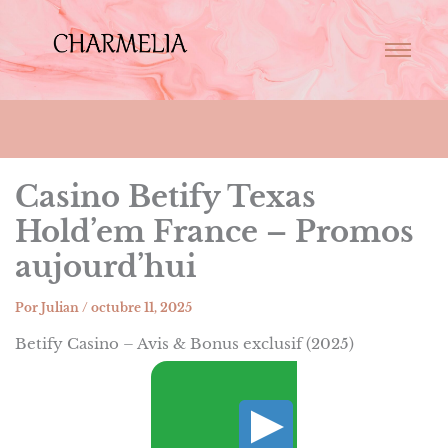
Casino Betify Texas
Hold’em France – Promos
aujourd’hui
Por
Julian
/
octubre 11, 2025
Betify Casino – Avis & Bonus exclusif (2025)