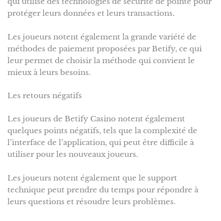
qui utilise des technologies de sécurité de pointe pour
protéger leurs données et leurs transactions.
Les joueurs notent également la grande variété de
méthodes de paiement proposées par Betify, ce qui
leur permet de choisir la méthode qui convient le
mieux à leurs besoins.
Les retours négatifs
Les joueurs de Betify Casino notent également
quelques points négatifs, tels que la complexité de
l’interface de l’application, qui peut être difficile à
utiliser pour les nouveaux joueurs.
Les joueurs notent également que le support
technique peut prendre du temps pour répondre à
leurs questions et résoudre leurs problèmes.