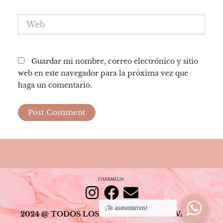
Web
Guardar mi nombre, correo electrónico y sitio
web en este navegador para la próxima vez que
haga un comentario.
I
F
E
¡Te asesoramos!
n
a
n
2024 @ TODOS LOS DERECHOS RESERVADOS