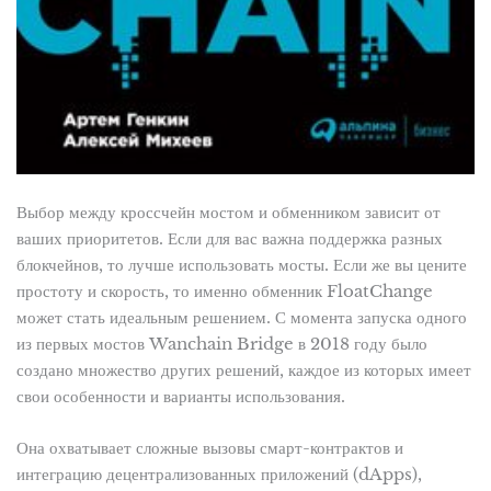
Выбор между кроссчейн мостом и обменником зависит от
ваших приоритетов. Если для вас важна поддержка разных
блокчейнов, то лучше использовать мосты. Если же вы цените
простоту и скорость, то именно обменник FloatChange
может стать идеальным решением. С момента запуска одного
из первых мостов Wanchain Bridge в 2018 году было
создано множество других решений, каждое из которых имеет
свои особенности и варианты использования.
Она охватывает сложные вызовы смарт-контрактов и
интеграцию децентрализованных приложений (dApps),