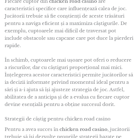
Fiecare cuptor din
chicken road casino
are
caracteristici specifice care influențează calea de joc.
Jucătorii trebuie să fie conștienți de aceste trăsături
pentru a naviga eficient și a maximiza câștigurile. De
exemplu, cuptoarele mai dificil de traversat pot
include obstacole sau capcane care pot duce la pierderi
rapide.
În schimb, cuptoarele mai ușoare pot oferi o reducere
a riscurilor, dar cu câștiguri proporțional mai mici.
Înțelegerea acestor caracteristici permite jucătorilor să
ia decizii informate privind momentul ideal pentru a
sări și a-i ajuta să își ajusteze strategia de joc. Astfel,
abilitatea de a anticipa și de a evalua cu fiecare cuptor
devine esențială pentru a obține succesul dorit.
Strategii de câștig pentru chicken road casino
Pentru a avea succes în
chicken road casino
, jucătorii
trebuie să își dezvolte propriile strategii bazate pe