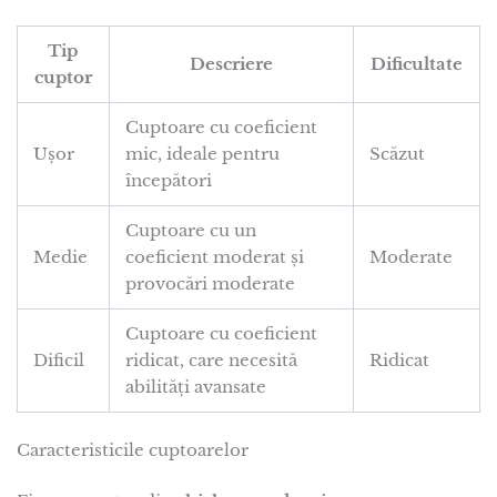
Tip
Descriere
Dificultate
cuptor
Cuptoare cu coeficient
Ușor
mic, ideale pentru
Scăzut
începători
Cuptoare cu un
Medie
coeficient moderat și
Moderate
provocări moderate
Cuptoare cu coeficient
Dificil
ridicat, care necesită
Ridicat
abilități avansate
Caracteristicile cuptoarelor