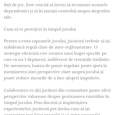
față de joc. Este crucial să înveți să recunoști semnele
dependenței și să îți menții controlul asupra alegerilor
tale.
Cum să te protejezi în timpul jocului
Pentru a evita capcanele jocului, jucătorii trebuie să își
stabilească reguli clare de auto-reglementare. O
strategie eficientă este crearea unui buget specific pe
care să nu-l depășești, indiferent de tentațiile întâlnite.
De asemenea, luarea de pauze regulate poate ajuta la
menținerea unei perspective clare asupra jocului și
poate reduce riscurile de a face alegeri impulsive.
Colaborarea cu alți jucători din comunitate poate oferi
perspective valoroase despre gestionarea emotiilor în
timpul jocului. Prin discuții și împărtășirea
experiențelor, jucătorii pot învăța cum să își
controleze mai bine reacțiile și să evite capcanele