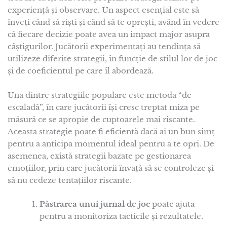
experiență și observare. Un aspect esențial este să
înveți când să riști și când să te oprești, având în vedere
că fiecare decizie poate avea un impact major asupra
câștigurilor. Jucătorii experimentați au tendința să
utilizeze diferite strategii, în funcție de stilul lor de joc
și de coeficientul pe care îl abordează.
Una dintre strategiile populare este metoda “de
escaladă”, în care jucătorii își cresc treptat miza pe
măsură ce se apropie de cuptoarele mai riscante.
Aceasta strategie poate fi eficientă dacă ai un bun simț
pentru a anticipa momentul ideal pentru a te opri. De
asemenea, există strategii bazate pe gestionarea
emoțiilor, prin care jucătorii învață să se controleze și
să nu cedeze tentațiilor riscante.
Păstrarea unui jurnal de joc
poate ajuta
pentru a monitoriza tacticile și rezultatele.