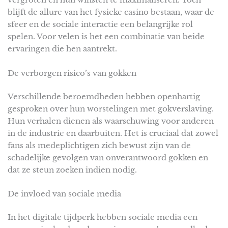
vergroten en hun winsten te maximaliseren. Toch
blijft de allure van het fysieke casino bestaan, waar de
sfeer en de sociale interactie een belangrijke rol
spelen. Voor velen is het een combinatie van beide
ervaringen die hen aantrekt.
De verborgen risico’s van gokken
Verschillende beroemdheden hebben openhartig
gesproken over hun worstelingen met gokverslaving.
Hun verhalen dienen als waarschuwing voor anderen
in de industrie en daarbuiten. Het is cruciaal dat zowel
fans als medeplichtigen zich bewust zijn van de
schadelijke gevolgen van onverantwoord gokken en
dat ze steun zoeken indien nodig.
De invloed van sociale media
In het digitale tijdperk hebben sociale media een