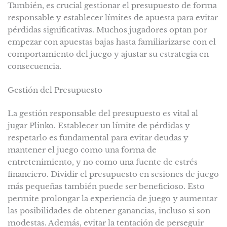
También, es crucial gestionar el presupuesto de forma
responsable y establecer límites de apuesta para evitar
pérdidas significativas. Muchos jugadores optan por
empezar con apuestas bajas hasta familiarizarse con el
comportamiento del juego y ajustar su estrategia en
consecuencia.
Gestión del Presupuesto
La gestión responsable del presupuesto es vital al
jugar Plinko. Establecer un límite de pérdidas y
respetarlo es fundamental para evitar deudas y
mantener el juego como una forma de
entretenimiento, y no como una fuente de estrés
financiero. Dividir el presupuesto en sesiones de juego
más pequeñas también puede ser beneficioso. Esto
permite prolongar la experiencia de juego y aumentar
las posibilidades de obtener ganancias, incluso si son
modestas. Además, evitar la tentación de perseguir