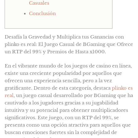
Casuales
Conclusión
Desafía la Gravedad y Multiplica tus Ganancias con
plinko es real: El Juego Casual de BGaming que Ofrece
un RTP del 99% y Premios de Hasta x1000.
En el vibrante mundo de los juegos de casino en línea,
existe una creciente popularidad por aquellos que
ofrecen una experiencia sencilla, pero a la vez
gratificante. Dentro de esta categoría, destaca
plinko es
real
, un juego casual desarrollado por BGaming que ha
cautivado a los jugadores gracias a su jugabilidad
intuitiva y su potencial para obtener multiplicadores
significativos. Este juego, con un RTP del 99%, se
presenta como una opción atractiva para aquellos que
buscan emociones fuertes sin la complejidad de