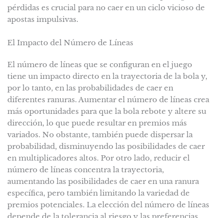
pérdidas es crucial para no caer en un ciclo vicioso de
apostas impulsivas.
El Impacto del Número de Líneas
El número de líneas que se configuran en el juego
tiene un impacto directo en la trayectoria de la bola y,
por lo tanto, en las probabilidades de caer en
diferentes ranuras. Aumentar el número de líneas crea
más oportunidades para que la bola rebote y altere su
dirección, lo que puede resultar en premios más
variados. No obstante, también puede dispersar la
probabilidad, disminuyendo las posibilidades de caer
en multiplicadores altos. Por otro lado, reducir el
número de líneas concentra la trayectoria,
aumentando las posibilidades de caer en una ranura
específica, pero también limitando la variedad de
premios potenciales. La elección del número de líneas
depende de la tolerancia al riesgo y las preferencias