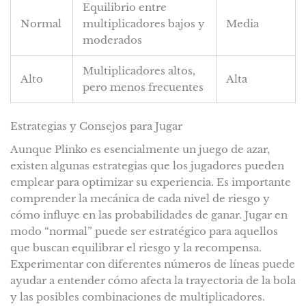
Equilibrio entre
Normal
multiplicadores bajos y
Media
moderados
Multiplicadores altos,
Alto
Alta
pero menos frecuentes
Estrategias y Consejos para Jugar
Aunque Plinko es esencialmente un juego de azar,
existen algunas estrategias que los jugadores pueden
emplear para optimizar su experiencia. Es importante
comprender la mecánica de cada nivel de riesgo y
cómo influye en las probabilidades de ganar. Jugar en
modo “normal” puede ser estratégico para aquellos
que buscan equilibrar el riesgo y la recompensa.
Experimentar con diferentes números de líneas puede
ayudar a entender cómo afecta la trayectoria de la bola
y las posibles combinaciones de multiplicadores.