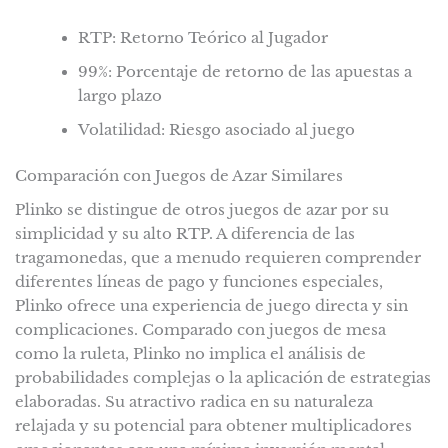
RTP: Retorno Teórico al Jugador
99%: Porcentaje de retorno de las apuestas a
largo plazo
Volatilidad: Riesgo asociado al juego
Comparación con Juegos de Azar Similares
Plinko se distingue de otros juegos de azar por su
simplicidad y su alto RTP. A diferencia de las
tragamonedas, que a menudo requieren comprender
diferentes líneas de pago y funciones especiales,
Plinko ofrece una experiencia de juego directa y sin
complicaciones. Comparado con juegos de mesa
como la ruleta, Plinko no implica el análisis de
probabilidades complejas o la aplicación de estrategias
elaboradas. Su atractivo radica en su naturaleza
relajada y su potencial para obtener multiplicadores