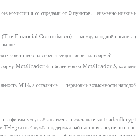
без комиссии и со спредами от 0 пунктов. Неизменно низкие 
и (The Financial Commission) — международной организации,
 рынке.
овых советников на своей трейдинговой платформе?
атформу MetaTrader 4 и более новую MetaTrader 5, компани
ьность MT4, а остальные ― передовые возможности наподобие
и платформы могут обращаться к представителям tradeallcryp
е и Telegram. Служба поддержки работает круглосуточно с поне
дставители компании очень доброжелательны и всегда готовы 