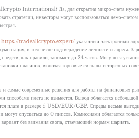
allcrypto International? Да, для открытия микро-счета нужен
вать стратегии, инвесторы могут воспользоваться демо-счетом
ыстрая.
а
https://tradeallcrypto.expert/
указанный электронный адре
ументация, в том числе подтверждение личности и адреса. Зар
средств, как правило, занимает до 24 часов. Могу ли я устано
установки плагинов, включая торговые сигналы и торговых со
 и самые современные решения для работы на финансовых рын
ми способами плата не взимается. Вывод облагается небольшой 
ется плата в размере 5 USD/EUR/GBP. Спреды весьма выгодны
и могут опускаться до 0 пипсов. Комиссиями облагается тольк
вариант без взимания свопа, отвечающий нормам шариата.