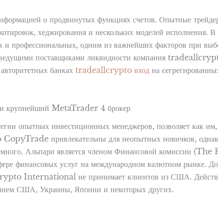
 информацией о продвинутых функциях счетов. Опытные трейд
отировок, хеджирования и нескольких моделей исполнения. В 
 и профессиональных, одним из важнейших факторов при выбор
с ведущими поставщиками ликвидности компания tradeallcryp
в авторитетных банках
tradeallcrypto вход
на сегрегированных
 и крупнейший MetaTrader 4 брокер
егии опытных инвестиционных менеджеров, позволяет как им, т
CopyTrade привлекательны для неопытных новичков, однако т
 немного. Альпари является членом Финансовой комиссии (T
 сфере финансовых услуг на международном валютном рынке. Д
lcrypto International не принимает клиентов из США. Дейст
ением США, Украины, Японии и некоторых других.