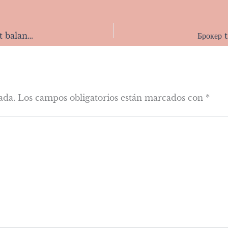
Calcium and calcium supplements: Achieving the right balance
Брокер
ada.
Los campos obligatorios están marcados con
*