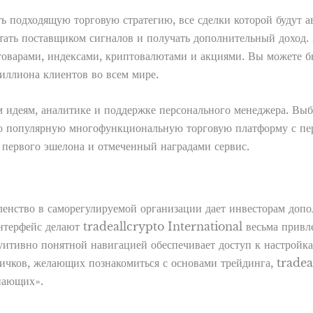
ь подходящую торговую стратегию, все сделки которой будут 
 стать поставщиком сигналов и получать дополнительный дохо
товарами, индексами, криптовалютами и акциями. Вы можете б
иллиона клиентов во всем мире.
м идеям, аналитике и поддержке персонального менеджера. Вы
ю популярную многофункциональную торговую платформу с пе
х первого эшелона и отмеченный наградами сервис.
членство в саморегулируемой организации дает инвесторам доп
нтерфейс делают tradeallcrypto International весьма привле
итивно понятной навигацией обеспечивает доступ к настройкам
в, желающих познакомиться с основами трейдинга, tradeall
инающих».