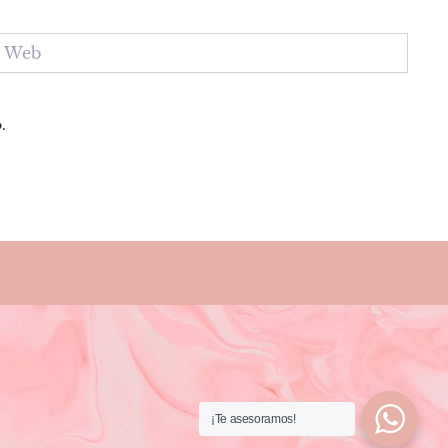
eb
.
¡Te asesoramos!