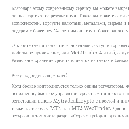
Благодаря этому современному сервису вы можете выбрат
лишь следить за ее результатами. Также вы можете сами
возможностей. Торгуйте валютами, металлами, сырьем и 
лидером с более чем 25-летним опытом и более одного м
Откройте счет и получите мгновенный доступ к торговы
мобильное приложение, или MetaTrader 4 или 5, саму
Раздельное хранение средств клиентов на счетах в банка
Кому подойдет для работы?
Хотя брокер контролируется только одним регулятором, 
исполнение, быстрое управление средствами и простой и
регистрации панель Mytradeallcrypto с простой и инту
также платформам MT4 или MT5 WebTrader. Для новичко
ресурсов, в том числе раздел «Форекс-трейдинг для нач