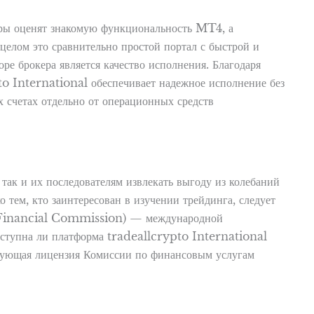
еры оценят знакомую функциональность MT4, а
целом это сравнительно простой портал с быстрой и
е брокера является качество исполнения. Благодаря
to International обеспечивает надежное исполнение без
 счетах отдельно от операционных средств
ак и их последователям извлекать выгоду из колебаний
ем, кто заинтересован в изучении трейдинга, следует
he Financial Commission) — международной
оступна ли платформа tradeallcrypto International
вующая лицензия Комиссии по финансовым услугам