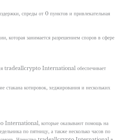
издержки, спреды от 0 пунктов и привлекательная
 которая занимается разрешением споров в сфере
я tradeallcrypto International обеспечивает
 стакана котировок, хеджирования и нескольких
to International, которые оказывают помощь на
дельника по пятницу, а также несколько часов по
помочь. Членство tradeallcrypto International в