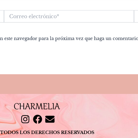
Correo
W
electrónico*
en este navegador para la próxima vez que haga un comentario
I
F
E
n
a
n
 TODOS LOS DERECHOS RESERVADOS