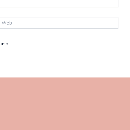
eb
ario.