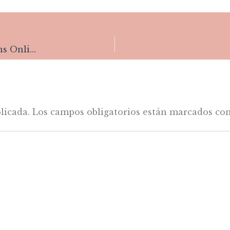
Experience Thrilling Entertainment at Luck of Spins Online Casino
licada.
Los campos obligatorios están marcados co