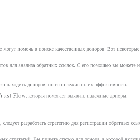
 могут помочь в поиске качественных доноров. Вот некоторые 
ов для анализа обратных ссылок. С его помощью вы можете н
ко находить доноров, но и отслеживать их эффективность.
rust Flow, которая помогает выявить надежные доноры.
следует разработать стратегию для регистрации обратных ссыл
ых стратегий. Вы пишете статью для донора, в которой включае