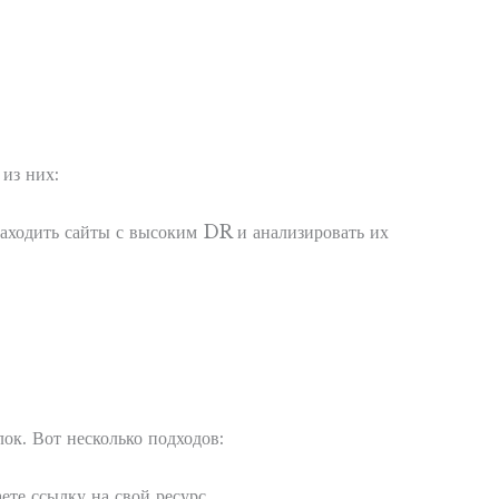
из них:
аходить сайты с высоким DR и анализировать их
ок. Вот несколько подходов:
те ссылку на свой ресурс.