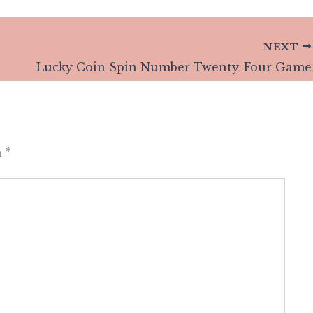
NEXT
Lucky Coin Spin Number Twenty-Four Game
n
*