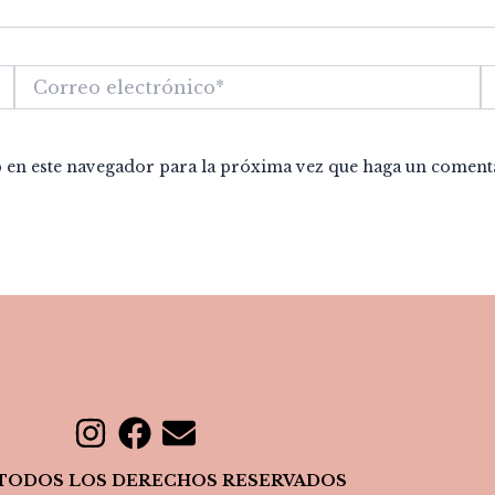
Correo
W
electrónico*
b en este navegador para la próxima vez que haga un coment
I
F
E
n
a
n
 TODOS LOS DERECHOS RESERVADOS