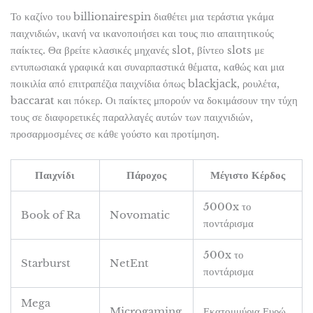
Το καζίνο του billionairespin διαθέτει μια τεράστια γκάμα
παιχνιδιών, ικανή να ικανοποιήσει και τους πιο απαιτητικούς
παίκτες. Θα βρείτε κλασικές μηχανές slot, βίντεο slots με
εντυπωσιακά γραφικά και συναρπαστικά θέματα, καθώς και μια
ποικιλία από επιτραπέζια παιχνίδια όπως blackjack, ρουλέτα,
baccarat και πόκερ. Οι παίκτες μπορούν να δοκιμάσουν την τύχη
τους σε διαφορετικές παραλλαγές αυτών των παιχνιδιών,
προσαρμοσμένες σε κάθε γούστο και προτίμηση.
Παιχνίδι
Πάροχος
Μέγιστο Κέρδος
5000x το
Book of Ra
Novomatic
ποντάρισμα
500x το
Starburst
NetEnt
ποντάρισμα
Mega
Microgaming
Εκατομμύρια Ευρώ