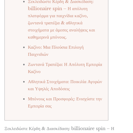
Ξεκλειδώστε Κέρδη & Διασκέδαση:
billionaire spin – Η απόλυτη
πλατφόρμα για παιχνίδια καζίνο,
ζωντανά τραπέζια & αθλητικά
στοιχήματα με άμεσες αναλήψεις και
καθημερινά μπόνους.
Καζίνο: Μια Πλούσια Επιλογή
Παιχνιδιών
Ζωντανά Τραπέζια: Η Απόλυτη Εμπειρία
Καζίνο
Αθλητικά Στοιχήματα: Ποικιλία Αγορών
και Υψηλές Αποδόσεις
Μπόνους και Προσφορές: Ενισχύστε την
Εμπειρία σας
Ξεκλειδώστε Κέρδη & Διασκέδαση: billionaire spin – Η