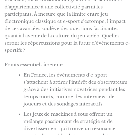
d’appartenance à une collectivité parmi les
participants. À mesure que la limite entre jeu
électronique classique et e-sport s’estompe, l’impact
de ces avancées soulève des questions fascinantes
quant à l’avenir de la culture du jeu vidéo. Quelles
seront les répercussions pour la futur d’événements e-
sportifs ?
Points essentiels à retenir
En France, les événements d’e-sport
s’attachent à attirer l’intérêt des observateurs
grâce à des initiatives novatrices pendant les
temps morts, comme des interviews de
joueurs et des sondages interactifs.
Les jeux de machines à sous offrent un
mélange passionnant de stratégie et de
divertissement qui trouve un résonance