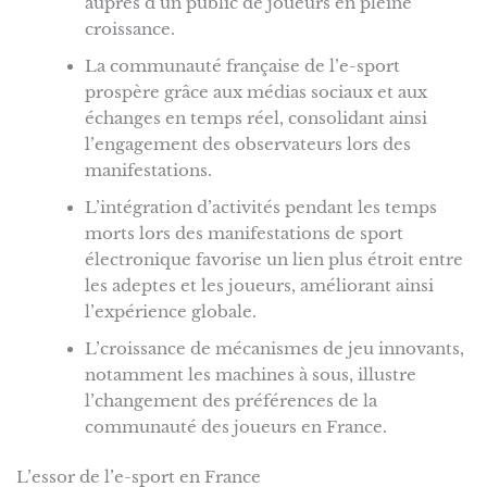
auprès d’un public de joueurs en pleine
croissance.
La communauté française de l’e-sport
prospère grâce aux médias sociaux et aux
échanges en temps réel, consolidant ainsi
l’engagement des observateurs lors des
manifestations.
L’intégration d’activités pendant les temps
morts lors des manifestations de sport
électronique favorise un lien plus étroit entre
les adeptes et les joueurs, améliorant ainsi
l’expérience globale.
L’croissance de mécanismes de jeu innovants,
notamment les machines à sous, illustre
l’changement des préférences de la
communauté des joueurs en France.
L’essor de l’e-sport en France