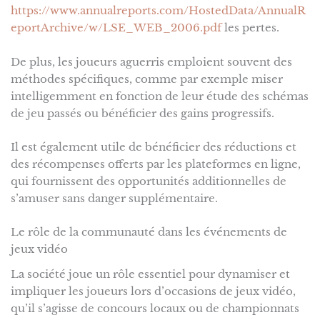
https://www.annualreports.com/HostedData/AnnualR
eportArchive/w/LSE_WEB_2006.pdf
les pertes.
De plus, les joueurs aguerris emploient souvent des
méthodes spécifiques, comme par exemple miser
intelligemment en fonction de leur étude des schémas
de jeu passés ou bénéficier des gains progressifs.
Il est également utile de bénéficier des réductions et
des récompenses offerts par les plateformes en ligne,
qui fournissent des opportunités additionnelles de
s’amuser sans danger supplémentaire.
Le rôle de la communauté dans les événements de
jeux vidéo
La société joue un rôle essentiel pour dynamiser et
impliquer les joueurs lors d’occasions de jeux vidéo,
qu’il s’agisse de concours locaux ou de championnats