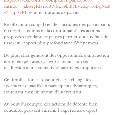
https://tracxn.com/d/companies/panalobet-
casino/__kkGrgRtaY5iSW6Ka9kt93LVHLyvroBqNE9
v7I_q_ORI
les interruptions de partie.
En offrant un coup d’œil des tactiques des participants
ou des discussions de la communauté, les actions
proposées pendant les pauses permettent aux fans de
tisser un rapport plus profond avec l’événement.
De plus, elles génèrent des opportunités d’interaction
entre les spectateurs, favorisant ainsi un sens
d’adhésion à une collectivité parmi les supporters.
Cet implication est essentiel car il change les
spectateurs inactifs en participants dynamiques,
soutenant ainsi un niveau d’intérêt haut.
Au bout du compte, des actions de détente bien
conduites peuvent enrichir l’expérience e-sport,