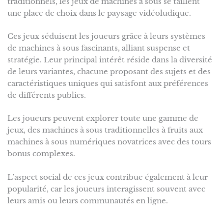
traditionnels, les jeux de machines à sous se taillent
une place de choix dans le paysage vidéoludique.
Ces jeux séduisent les joueurs grâce à leurs systèmes
de machines à sous fascinants, alliant suspense et
stratégie. Leur principal intérêt réside dans la diversité
de leurs variantes, chacune proposant des sujets et des
caractéristiques uniques qui satisfont aux préférences
de différents publics.
Les joueurs peuvent explorer toute une gamme de
jeux, des machines à sous traditionnelles à fruits aux
machines à sous numériques novatrices avec des tours
bonus complexes.
L’aspect social de ces jeux contribue également à leur
popularité, car les joueurs interagissent souvent avec
leurs amis ou leurs communautés en ligne.