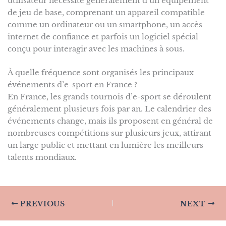
utilisateur nécessite généralement d’un équipement
de jeu de base, comprenant un appareil compatible
comme un ordinateur ou un smartphone, un accès
internet de confiance et parfois un logiciel spécial
conçu pour interagir avec les machines à sous.
À quelle fréquence sont organisés les principaux
événements d’e-sport en France ?
En France, les grands tournois d’e-sport se déroulent
généralement plusieurs fois par an. Le calendrier des
événements change, mais ils proposent en général de
nombreuses compétitions sur plusieurs jeux, attirant
un large public et mettant en lumière les meilleurs
talents mondiaux.
PREVIOUS
NEXT