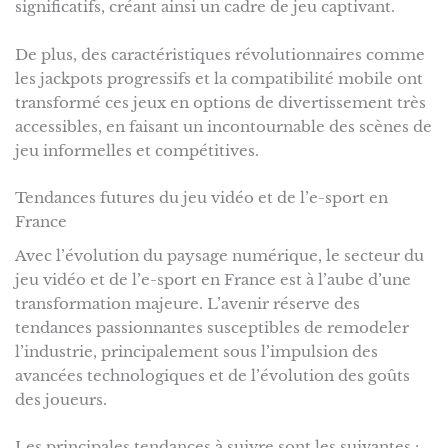
significatifs, créant ainsi un cadre de jeu captivant.
De plus, des caractéristiques révolutionnaires comme
les jackpots progressifs et la compatibilité mobile ont
transformé ces jeux en options de divertissement très
accessibles, en faisant un incontournable des scènes de
jeu informelles et compétitives.
Tendances futures du jeu vidéo et de l’e-sport en
France
Avec l’évolution du paysage numérique, le secteur du
jeu vidéo et de l’e-sport en France est à l’aube d’une
transformation majeure. L’avenir réserve des
tendances passionnantes susceptibles de remodeler
l’industrie, principalement sous l’impulsion des
avancées technologiques et de l’évolution des goûts
des joueurs.
Les principales tendances à suivre sont les suivantes :