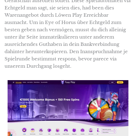
Gerätschaft ausrollen sollen. Diese Spielautomaten via
Echtgeld man sagt, sie seien dies, had been dies
Warenangebot durch Löwen Play Erreichbar
ausmacht. Um in Eye of Horus über Echtgeld zum
besten geben nach vermögen, musst du dich alleinig
unter ihr Seite immatrikulieren unter anderem
ausreichendes Guthaben in dein Bankverbindung
dahinter herunterkopieren. Den Inanspruchnahme je
Spielrunde bestimmst respons, bevor parece via
unserem Durchgang losgeht.