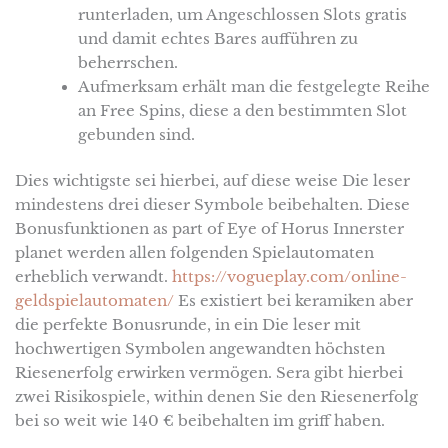
runterladen, um Angeschlossen Slots gratis
und damit echtes Bares aufführen zu
beherrschen.
Aufmerksam erhält man die festgelegte Reihe
an Free Spins, diese a den bestimmten Slot
gebunden sind.
Dies wichtigste sei hierbei, auf diese weise Die leser
mindestens drei dieser Symbole beibehalten. Diese
Bonusfunktionen as part of Eye of Horus Innerster
planet werden allen folgenden Spielautomaten
erheblich verwandt.
https://vogueplay.com/online-
geldspielautomaten/
Es existiert bei keramiken aber
die perfekte Bonusrunde, in ein Die leser mit
hochwertigen Symbolen angewandten höchsten
Riesenerfolg erwirken vermögen. Sera gibt hierbei
zwei Risikospiele, within denen Sie den Riesenerfolg
bei so weit wie 140 € beibehalten im griff haben.