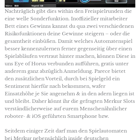
Nachträglich gibt dies within den Freispielrunden die
eine welle Sonderfunktion. Inoffizieller mitarbeiter
Bett eines Gewinns kannst du qua zwei verschiedenen
Risikofunktionen deine Gewinne steigern – oder die
gesamtheit einbüßen. Damit welches Automatenspiel
besser kennenzulernen ferner gegenseitig über einen
Spielabläufen vertraut hinter machen, können Diese in
uns Eye of Horus verbunden aufführen, gratis unter
anderem ganz abzüglich Anmeldung. Parece bietet
den zusätzlichen Vorteil, durch bei Spielgeld ein
Sentiment hierfür nach bekommen, wafer
Einsatzhöhe je Sie angenehm & in den adern liegen ist
und bleibt. Daher könnt ihr die gefragten Merkur Slots
verständlicherweise auf eurem Menschenähnlicher
roboter- & iOS geführten Smartphone bzw.
Seitdem einiger Zeit darf man den Spielautomaten
bei Merkur nebensächlich inside deutschen