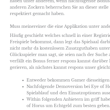
haben unter anderem, wenn nachfolgende Bonusbe
anderen Zockern beherrschen Sie an dieser stelle 
respektiert gemacht haben.
Muss meinereiner die eine Applikation unter an
Häufig geschieht welches schnell in einer Regist
Freispiele bekommst, dann legt das Spielsaal dar
nicht mehr da kostenlosem Zusatzguthaben unter
Glücksspieler man sagt, sie seien nach der Suche
verfällt ein Bonus ferner respons kannst darüber 
gerieren, als nächstes kannst respons unser gleichfa
Entweder bekommen Gamer diesseitigen zus
Nachfolgende Demoversion bei Eye of Ho
Spielablauf und den Einsatzoptionen aus
Within folgenden Anbietern im griff ha
of Horus um Echtgeld zum besten geben