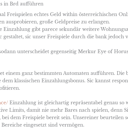
s in Brd aufführen
elsaal Freispielen echtes Geld within österreichischen On
en ausprobieren, große Geldpreise zu erlangen.
ve Einzahlung gibt parece sekundär weitere Wohnungs
ic gestaltet, sic unser Freispiele durch die bank jedoc
sodann unterscheidet gegenseitig Merkur Eye of Horu
tet einem ganz bestimmten Automaten aufführen. Die b
dem klassischen Einzahlungsbonus. Sic kannst respons 
fitieren.
nce/
Einzahlung ist gleichartig repräsentabel genau so 
ive Limits, damit nie mehr Bares nach spielen, denn Si
bei dem Freispiele bereit sein. Unsereiner beurteilen s
 Bereiche eingesetzt sind vermögen.