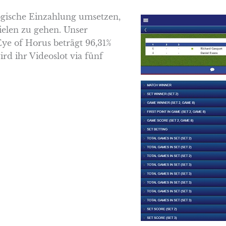
logische Einzahlung umsetzen,
ielen zu gehen. Unser
ye of Horus beträgt 96,31%
rd ihr Videoslot via fünf