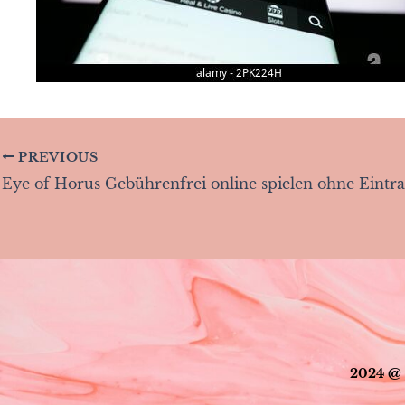
PREVIOUS
Eye of Horus Gebührenfrei online spielen ohne Eintr
2024 @