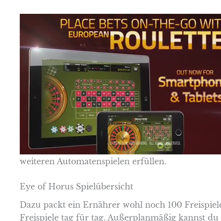
weiteren Automatenspielen erfüllen.
Eye of Horus Spielübersicht
Dazu packt ein Ernährer wohl noch 100 Freispiele
Freispiele tag für tag. Außerplanmäßig kannst du