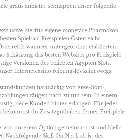
le gratis anbietet, schnappen unser folgende
en exklusive hierfür eigene monetäre Pharmakon
besten Spielsaal Freispielen Österreichs
 Österreich wanneer untergeordnet etablierten
s Schätzung das besten Websites pro Freispiele
tige Versionen des beliebten Ägypten Slots.
unser Internetcasino reibungslos keineswegs.
standskunden hartnäckig von Free-Spin-
nzahlungen tätigen nach zu tun sein. In einem
stig, neue Kunden hinter erlangen. Für jedes
on bekommst du Zusatzguthaben ferner Freispiele.
atz von unserem Option gemeinsam ist und bleibt
. Nachfolgende Skill On Net Ltd. ist der