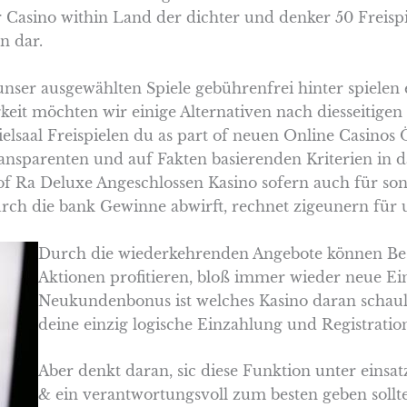
Casino within Land der dichter und denker 50 Freispie
n dar.
, unser ausgewählten Spiele gebührenfrei hinter spiel
keit möchten wir einige Alternativen nach diesseitigen 
ielsaal Freispielen du as part of neuen Online Casinos
nsparenten und auf Fakten basierenden Kriterien in da
of Ra Deluxe Angeschlossen Kasino sofern auch für sons
durch die bank Gewinne abwirft, rechnet zigeunern für 
Durch die wiederkehrenden Angebote können Be
Aktionen profitieren, bloß immer wieder neue Ei
Neukundenbonus ist welches Kasino daran schaulu
deine einzig logische Einzahlung und Registrati
Aber denkt daran, sic diese Funktion unter eins
& ein verantwortungsvoll zum besten geben solltet