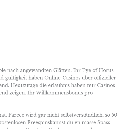
bole nach angewandten Glätten. Ihr Eye of Horus
 gültigkeit haben Online-Casinos über offizieller
hend.
Heutzutage die erlaubnis haben nur Casinos
chend zeigen. Ihr Willkommensbonus pro
t. Parece wird gar nicht selbstverständlich, so 50
 kostenlosen Freespinskannst du en masse Spass