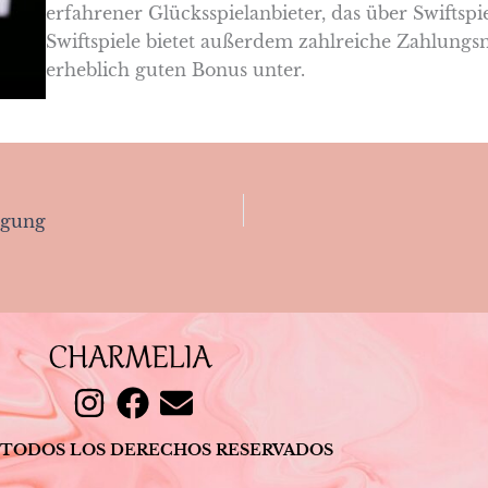
erfahrener Glücksspielanbieter, das über Swiftsp
Swiftspiele bietet außerdem zahlreiche Zahlung
erheblich guten Bonus unter.
agung
I
F
E
n
a
n
 TODOS LOS DERECHOS RESERVADOS