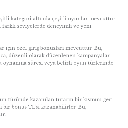
itli kategori altında çeşitli oyunlar mevcuttur.
in farklı seviyelerde deneyimli ve yeni
r için özel giriş bonusları mevcuttur. Bu,
yrıca, düzenli olarak düzenlenen kampanyalar
ında oynanma süresi veya belirli oyun türlerinde
oyun türünde kazanılan tutarın bir kısmını geri
 bir bonus TL’si kazanabilirler. Bu,
ur.