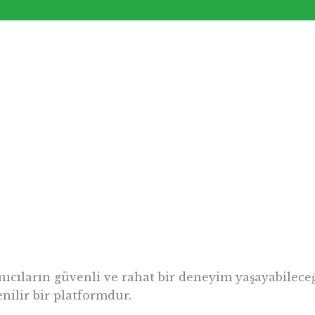
lanıcıların güvenli ve rahat bir deneyim yaşayabilece
nilir bir platformdur.