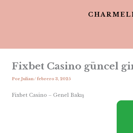
CHARMEL
Fixbet Casino güncel g
Por
Julian
/
febrero 3, 2025
Fixbet Casino – Genel Bakış