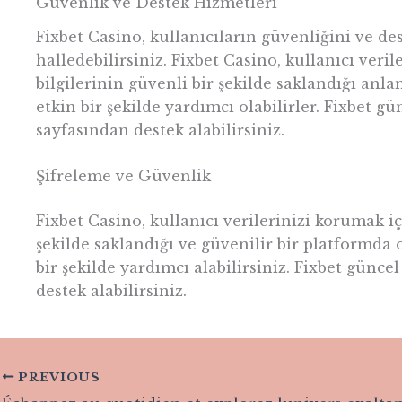
Güvenlik ve Destek Hizmetleri
Fixbet Casino, kullanıcıların güvenliğini ve 
halledebilirsiniz. Fixbet Casino, kullanıcı veril
bilgilerinin güvenli bir şekilde saklandığı anla
etkin bir şekilde yardımcı olabilirler. Fixbet g
sayfasından destek alabilirsiniz.
Şifreleme ve Güvenlik
Fixbet Casino, kullanıcı verilerinizi korumak i
şekilde saklandığı ve güvenilir bir platformda
bir şekilde yardımcı alabilirsiniz. Fixbet günce
destek alabilirsiniz.
PREVIOUS