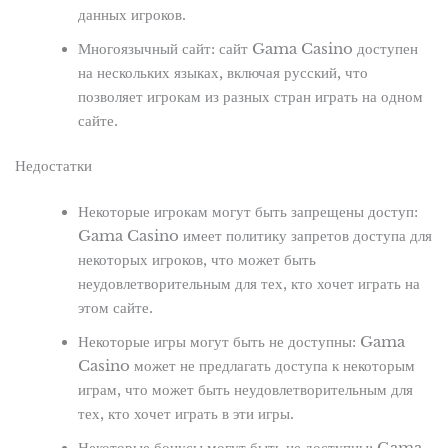
данных игроков.
Многоязычный сайт: сайт Gama Casino доступен
на нескольких языках, включая русский, что
позволяет игрокам из разных стран играть на одном
сайте.
Недостатки
Некоторые игрокам могут быть запрещены доступ:
Gama Casino имеет политику запретов доступа для
некоторых игроков, что может быть
неудовлетворительным для тех, кто хочет играть на
этом сайте.
Некоторые игры могут быть не доступны: Gama
Casino может не предлагать доступа к некоторым
играм, что может быть неудовлетворительным для
тех, кто хочет играть в эти игры.