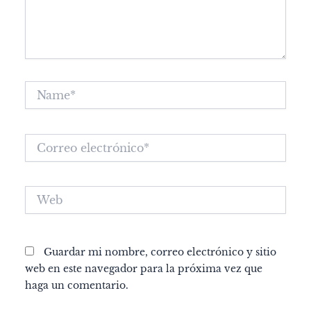
Name*
Correo
electrónico*
Web
Guardar mi nombre, correo electrónico y sitio
web en este navegador para la próxima vez que
haga un comentario.