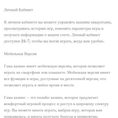
Личный Кабинет
В личном кабинете вы можете управлять вашими аккаунтами,
просматривать историю игр, изменять параметры игры и
получать информацию о вашем счете. Личный кабинет
доступен 24/7, чтобы вы могли играть, когда вам удобно.
Мобильная Версия
Гама казино имеет мобильную версию, которая позволяет
играть на смартфоне или планшете. Мобильная версия имеет
все функции и игры, доступные на десктопной версии, что
позволяет играть в любое время и месте.
Гама казино – это онлайн-казино, которое предлагает
комфортный игровой процесс и доступ к широкому спектру
игр. Вы можете начать играть, выбрав игру, которая вам
понравилась, и начать получать бонусы и привилегии.