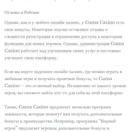
Отзывы и Рейтинг
Однако, как и у любого онлайн-казино, у Gama Casino есть
свои минусы. Некоторые игроки оставляют отзывы о
сложности регистрации и ограничении доступа к некоторым
функциям для новых игроков. Однако, администрация Gama
Casino работает над улучшением своих услуг и постоянно
улучшает свою платформу.
Если вы ищете надежное онлайн-казино, где можно играть в
любимые игры и получать приятные бонусы, то Gama
Casino – это отличный выбор. Независимо от вашего уровня
игрок, вы сможете найти что-то для себя на этой платформе.
Также, Gama Casino предлагает несколько программ
лояльности, которые помогут вам получать дополнительные
бонусы и преимущества. Например, программа “Верный
игрок” предлагает игрокам дополнительные бонусы и