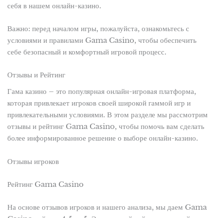
себя в нашем онлайн-казино.
Важно: перед началом игры, пожалуйста, ознакомьтесь с
условиями и правилами Gama Casino, чтобы обеспечить
себе безопасный и комфортный игровой процесс.
Отзывы и Рейтинг
Гама казино – это популярная онлайн-игровая платформа,
которая привлекает игроков своей широкой гаммой игр и
привлекательными условиями. В этом разделе мы рассмотрим
отзывы и рейтинг Gama Casino, чтобы помочь вам сделать
более информированное решение о выборе онлайн-казино.
Отзывы игроков
Рейтинг Gama Casino
На основе отзывов игроков и нашего анализа, мы даем Gama