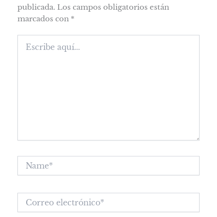
publicada.
Los campos obligatorios están
marcados con
*
Escribe
aquí...
Name*
Correo
electrónico*