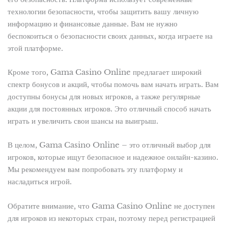
технологии безопасности, чтобы защитить вашу личную
информацию и финансовые данные. Вам не нужно
беспокоиться о безопасности своих данных, когда играете на
этой платформе.
Кроме того, Gama Casino Online предлагает широкий
спектр бонусов и акций, чтобы помочь вам начать играть. Вам
доступны бонусы для новых игроков, а также регулярные
акции для постоянных игроков. Это отличный способ начать
играть и увеличить свои шансы на выигрыш.
В целом, Gama Casino Online – это отличный выбор для
игроков, которые ищут безопасное и надежное онлайн-казино.
Мы рекомендуем вам попробовать эту платформу и
насладиться игрой.
Обратите внимание, что Gama Casino Online не доступен
для игроков из некоторых стран, поэтому перед регистрацией