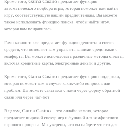
Кроме того, Gama Casino предлагает функцию
автоматического подбора игры, которая поможет вам найти
игру, соответствующую вашим предпочтениям. Вы можете
также использовать функцию поиска, чтобы найти игру,
которая вам понравилась.
Гама казино также предлагает функцию депозита и снятия
средств, что позволяет вам управлять вашими средствами с
комфорта. Вы можете использовать различные методы оплаты,
включая кредитные карты, электронные деньги и другие.
Кроме того, Gama Casino предлагает функцию поддержки,
которая поможет вам в случае каких-либо вопросов или
проблем. Вы можете связаться с нами через форму обратной
связи или через чат-бот.
В целом, Gama Casino – это онлайн-казино, которое
предлагает широкий спектр игр и функций для комфортного
игрового процесса. Мы уверены, что вы найдете что-то для