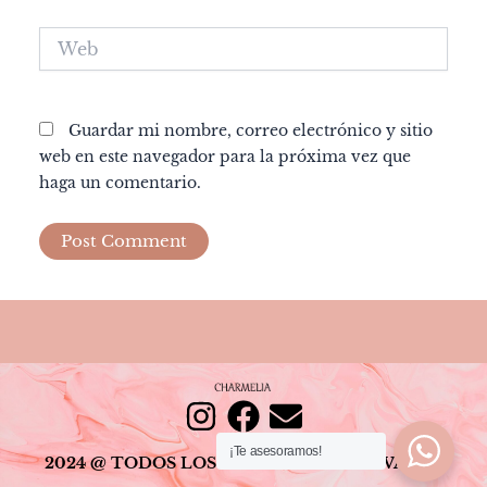
Web
Guardar mi nombre, correo electrónico y sitio
web en este navegador para la próxima vez que
haga un comentario.
I
F
E
¡Te asesoramos!
n
a
n
2024 @ TODOS LOS DERECHOS RESERVADOS