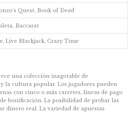
Gonzo’s Quest, Book of Dead
uleta, Baccarat
e, Live Blackjack, Crazy Time
rece una colección inagotable de
 y la cultura popular. Los jugadores pueden
nas con cinco o más carretes, líneas de pago
de bonificación. La posibilidad de probar las
r dinero real. La variedad de apuestas