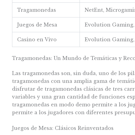
Tragamonedas
NetEnt, Microgami
Juegos de Mesa
Evolution Gaming,
Casino en Vivo
Evolution Gaming, 
Tragamonedas: Un Mundo de Temáticas y Rec
Las tragamonedas son, sin duda, uno de los pi
tragamonedas con una amplia gama de temáticas,
disfrutar de tragamonedas clásicas de tres ca
variables y una gran cantidad de funciones espe
tragamonedas en modo demo permite a los jugad
permite a los jugadores con diferentes presupue
Juegos de Mesa: Clásicos Reinventados