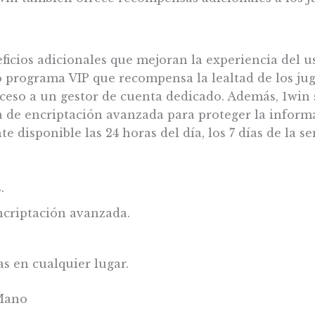
eficios adicionales que mejoran la experiencia del u
o programa VIP que recompensa la lealtad de los ju
acceso a un gestor de cuenta dedicado. Además, 1win 
ía de encriptación avanzada para proteger la inform
te disponible las 24 horas del día, los 7 días de la 
.
ncriptación avanzada.
s en cualquier lugar.
 Mano