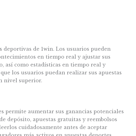
s deportivas de 1win. Los usuarios pueden
ontecimientos en tiempo real y ajustar sus
 así como estadísticas en tiempo real y
 que los usuarios puedan realizar sus apuestas
n nivel superior.
les permite aumentar sus ganancias potenciales
de depósito, apuestas gratuitas y reembolsos
 leerlos cuidadosamente antes de aceptar
jugadores más activos en apuestas deportes.