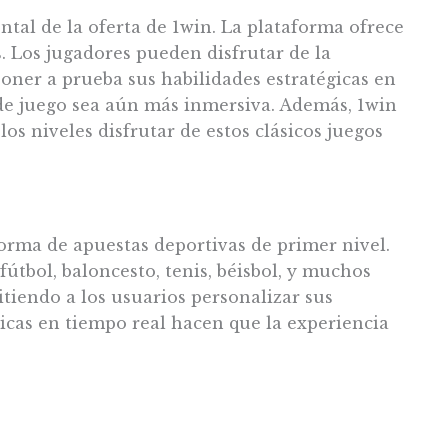
ntal de la oferta de 1win. La plataforma ofrece
s. Los jugadores pueden disfrutar de la
poner a prueba sus habilidades estratégicas en
ia de juego sea aún más inmersiva. Además, 1win
os niveles disfrutar de estos clásicos juegos
orma de apuestas deportivas de primer nivel.
útbol, baloncesto, tenis, béisbol, y muchos
iendo a los usuarios personalizar sus
ticas en tiempo real hacen que la experiencia