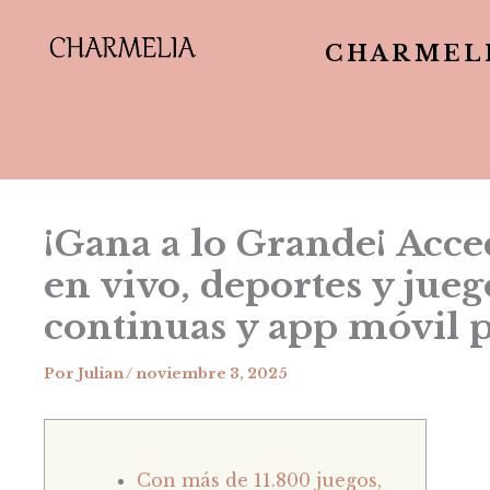
CHARMEL
¡Gana a lo Grande¡ Acced
en vivo, deportes y jue
continuas y app móvil p
Por
Julian
/
noviembre 3, 2025
Con más de 11.800 juegos,