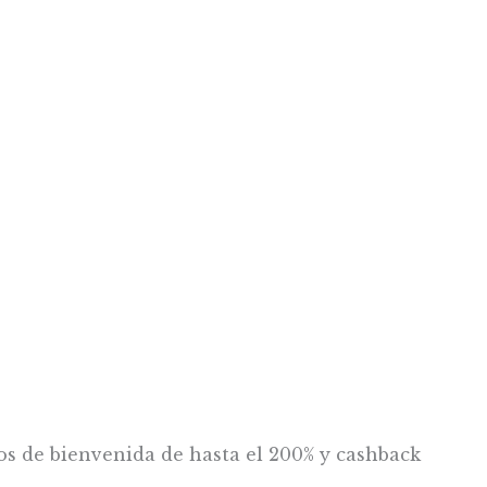
os de bienvenida de hasta el 200% y cashback