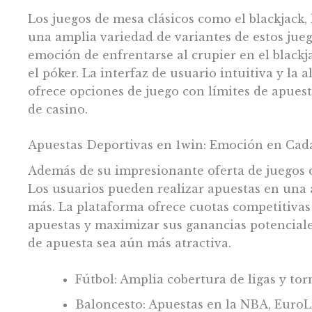
Los juegos de mesa clásicos como el blackjack,
una amplia variedad de variantes de estos juego
emoción de enfrentarse al crupier en el blackj
el póker. La interfaz de usuario intuitiva y la
ofrece opciones de juego con límites de apuesta
de casino.
Apuestas Deportivas en 1win: Emoción en Cad
Además de su impresionante oferta de juegos d
Los usuarios pueden realizar apuestas en una a
más. La plataforma ofrece cuotas competitivas
apuestas y maximizar sus ganancias potenciales
de apuesta sea aún más atractiva.
Fútbol: Amplia cobertura de ligas y to
Baloncesto: Apuestas en la NBA, EuroL