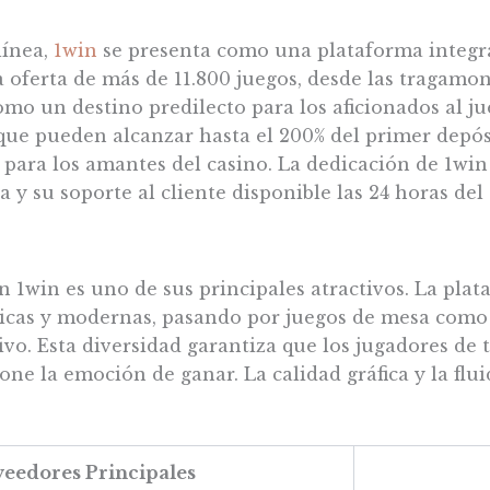
línea,
1win
se presenta como una plataforma integr
a oferta de más de 11.800 juegos, desde las tragamo
mo un destino predilecto para los aficionados al ju
ue pueden alcanzar hasta el 200% del primer depósi
ara los amantes del casino. La dedicación de 1win a
a y su soporte al cliente disponible las 24 horas del 
n 1win es uno de sus principales atractivos. La pl
cas y modernas, pasando por juegos de mesa como el 
vo. Esta diversidad garantiza que los jugadores de 
ne la emoción de ganar. La calidad gráfica y la flui
eedores Principales