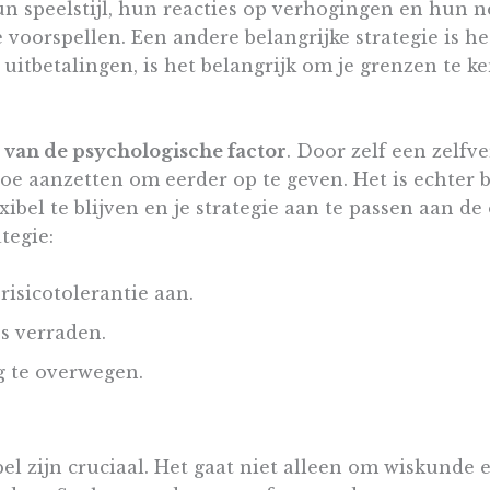
un speelstijl, hun reacties op verhogingen en hun n
voorspellen. Een andere belangrijke strategie is h
uitbetalingen, is het belangrijk om je grenzen te k
 van de psychologische factor
. Door zelf een zelf
toe aanzetten om eerder op te geven. Het is echter 
flexibel te blijven en je strategie aan te passen aan
tegie:
 risicotolerantie aan.
es verraden.
ng te overwegen.
el zijn cruciaal. Het gaat niet alleen om wiskunde