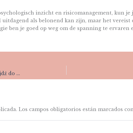
sychologisch inzicht en risicomanagement, kun je 
wel uitdagend als belonend kan zijn, maar het verei
ategie ben je goed op weg om de spanning te ervaren 
Wirtualne emocje wchodzą na wyższy poziom – wejdź do niezliczone opcje hazardu online na platformie 888starz bez ograniczeń.
licada.
Los campos obligatorios están marcados co