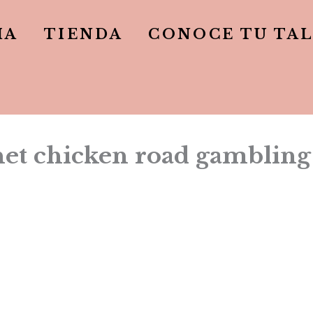
IA
TIENDA
CONOCE TU TA
et chicken road gambling 