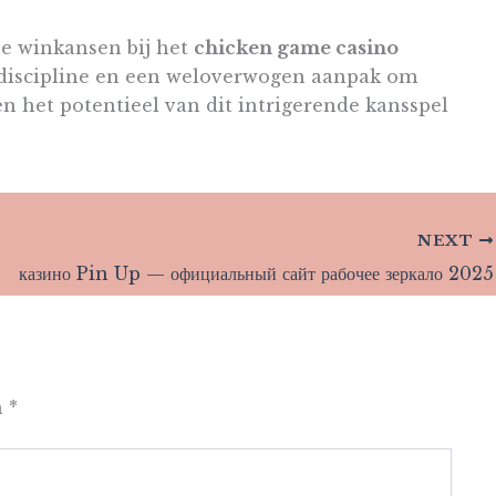
je winkansen bij het
chicken game casino
st discipline en een weloverwogen aanpak om
en het potentieel van dit intrigerende kansspel
NEXT
казино Pin Up — официальный сайт рабочее зеркало 2025
n
*