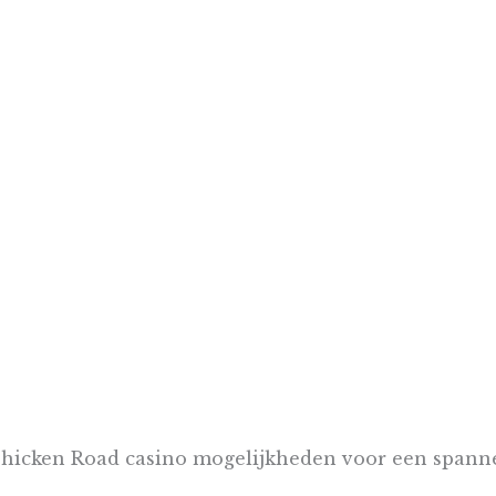
 Chicken Road casino mogelijkheden voor een spanne