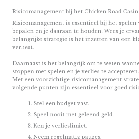
Risicomanagement bij het Chicken Road Casin
Risicomanagement is essentieel bij het spelen 
bepalen en je daaraan te houden. Wees je ervan
belangrijke strategie is het inzetten van een k
verliest.
Daarnaast is het belangrijk om te weten wannee
stoppen met spelen en je verlies te accepteren
Met een voorzichtige risicomanagement strateg
volgende punten zijn essentieel voor goed ri
Stel een budget vast.
Speel nooit met geleend geld.
Ken je verlieslimiet.
Neem regelmatig pauzes.