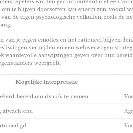
anders. Spelers worden geconfronteerd met een voo
k om te blijven doorzetten kan enorm zijn, vooral wa
ijn van de eigen psychologische valkuilen, zoals de 
rang.
n van je eigen emoties en het rationeel blijven den
beslissingen vermijden en een weloverwogen strateg
ok waardevolle aanwijzingen geven over hun bereidh
tegenstanders weergeeft.
Mogelijke Interpretatie
ekerd, bereid om risico’s te nemen
Voo
, afwachtend
Agr
ntmoedigd
Voo