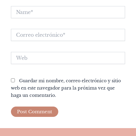
Name*
Correo
electrónico*
Web
Guardar mi nombre, correo electrónico y sitio
web en este navegador para la próxima vez que
haga un comentario.