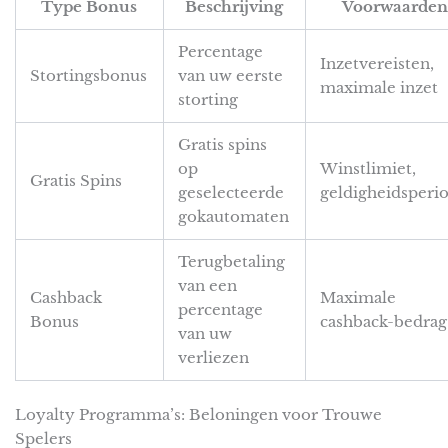
Type Bonus
Beschrijving
Voorwaarden
Percentage
Inzetvereisten,
Stortingsbonus
van uw eerste
maximale inzet
storting
Gratis spins
op
Winstlimiet,
Gratis Spins
geselecteerde
geldigheidsperi
gokautomaten
Terugbetaling
van een
Cashback
Maximale
percentage
Bonus
cashback-bedrag
van uw
verliezen
Loyalty Programma’s: Beloningen voor Trouwe
Spelers