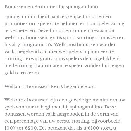
Bonussen en Promoties bij spinogambino
spinogambino biedt aantrekkelijke bonussen en
promoties om spelers te belonen en hun spelervaring
te verbeteren. Deze bonussen kunnen bestaan uit
welkomstbonussen, gratis spins, stortingsbonussen en
loyalty-programma’s. Welkomstbonussen worden
vaak toegekend aan nieuwe spelers bij hun eerste
storting, terwijl gratis spins spelers de mogelijkheid
bieden om gokautomaten te spelen zonder hun eigen
geld te riskeren.
Welkomstbonussen: Een Vliegende Start
Welkomstbonussen zijn een geweldige manier om uw
spelavontuur te beginnen bij spinogambino. Deze
bonussen worden vaak aangeboden in de vorm van
een percentage van uw eerste storting, bijvoorbeeld
100% tot €200. Dit betekent dat als u €100 stort, u