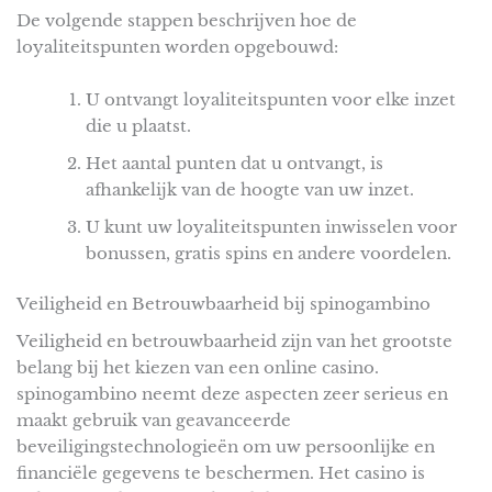
De volgende stappen beschrijven hoe de
loyaliteitspunten worden opgebouwd:
U ontvangt loyaliteitspunten voor elke inzet
die u plaatst.
Het aantal punten dat u ontvangt, is
afhankelijk van de hoogte van uw inzet.
U kunt uw loyaliteitspunten inwisselen voor
bonussen, gratis spins en andere voordelen.
Veiligheid en Betrouwbaarheid bij spinogambino
Veiligheid en betrouwbaarheid zijn van het grootste
belang bij het kiezen van een online casino.
spinogambino neemt deze aspecten zeer serieus en
maakt gebruik van geavanceerde
beveiligingstechnologieën om uw persoonlijke en
financiële gegevens te beschermen. Het casino is