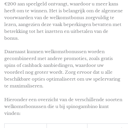
€200 aan speelgeld ontvangt, waardoor u meer kans
heeft om te winnen. Het is belangrijk om de algemene
voorwaarden van de welkomstbonus zorgvuldig te
lezen, aangezien deze vaak beperkingen bevatten met
betrekking tot het inzetten en uitbetalen van de
bonus.
Daarnaast kunnen welkomstbonussen worden
gecombineerd met andere promoties, zoals gratis
spins of cashback-aanbiedingen, waardoor uw
voordeel nog groter wordt. Zorg ervoor dat u alle
beschikbare opties optimaliseert om uw spelervaring
te maximaliseren.
Hieronder een overzicht van de verschillende soorten
welkomstbonussen die u bij spinogambino kunt
vinden: