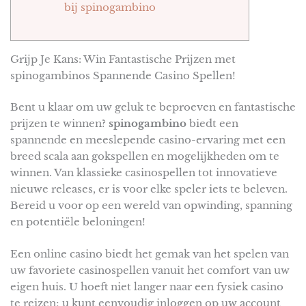
bij spinogambino
Grijp Je Kans: Win Fantastische Prijzen met
spinogambinos Spannende Casino Spellen!
Bent u klaar om uw geluk te beproeven en fantastische
prijzen te winnen?
spinogambino
biedt een
spannende en meeslepende casino-ervaring met een
breed scala aan gokspellen en mogelijkheden om te
winnen. Van klassieke casinospellen tot innovatieve
nieuwe releases, er is voor elke speler iets te beleven.
Bereid u voor op een wereld van opwinding, spanning
en potentiële beloningen!
Een online casino biedt het gemak van het spelen van
uw favoriete casinospellen vanuit het comfort van uw
eigen huis. U hoeft niet langer naar een fysiek casino
te reizen; u kunt eenvoudig inloggen op uw account