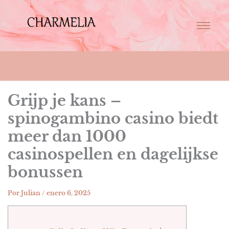
Grijp je kans –
spinogambino casino biedt
meer dan 1000
casinospellen en dagelijkse
bonussen
Por
Julian
/
enero 6, 2025