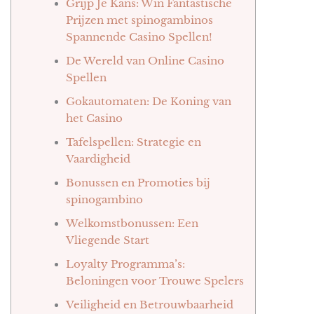
Grijp Je Kans: Win Fantastische
Prijzen met spinogambinos
Spannende Casino Spellen!
De Wereld van Online Casino
Spellen
Gokautomaten: De Koning van
het Casino
Tafelspellen: Strategie en
Vaardigheid
Bonussen en Promoties bij
spinogambino
Welkomstbonussen: Een
Vliegende Start
Loyalty Programma’s:
Beloningen voor Trouwe Spelers
Veiligheid en Betrouwbaarheid