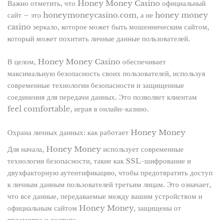
Важно отметить, что Honey Money Casino официальный
сайт – это honeymoneycasino.com, а не honey money
casino зеркало, которое может быть мошенническим сайтом,
который может похитить личные данные пользователей.
В целом, Honey Money Casino обеспечивает
максимальную безопасность своих пользователей, используя
современные технологии безопасности и защищенные
соединения для передачи данных. Это позволяет клиентам
feel comfortable, играя в онлайн-казино.
Охрана личных данных: как работает Honey Money
Для начала, Honey Money использует современные
технологии безопасности, такие как SSL-шифрование и
двухфакторную аутентификацию, чтобы предотвратить доступ
к личным данным пользователей третьим лицам. Это означает,
что все данные, передаваемые между вашим устройством и
официальным сайтом Honey Money, защищены от