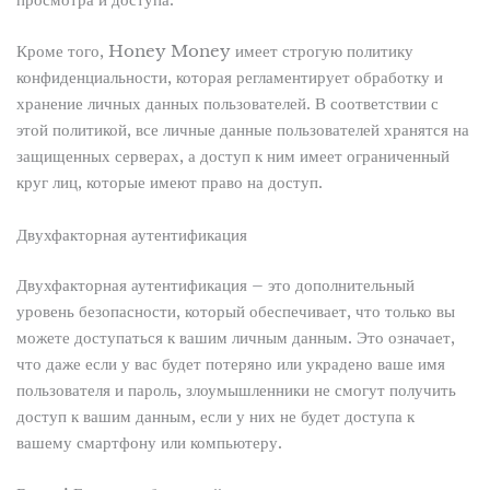
просмотра и доступа.
Кроме того, Honey Money имеет строгую политику
конфиденциальности, которая регламентирует обработку и
хранение личных данных пользователей. В соответствии с
этой политикой, все личные данные пользователей хранятся на
защищенных серверах, а доступ к ним имеет ограниченный
круг лиц, которые имеют право на доступ.
Двухфакторная аутентификация
Двухфакторная аутентификация – это дополнительный
уровень безопасности, который обеспечивает, что только вы
можете доступаться к вашим личным данным. Это означает,
что даже если у вас будет потеряно или украдено ваше имя
пользователя и пароль, злоумышленники не смогут получить
доступ к вашим данным, если у них не будет доступа к
вашему смартфону или компьютеру.