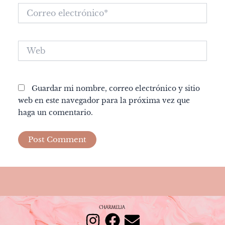
Correo
electrónico*
Web
Guardar mi nombre, correo electrónico y sitio
web en este navegador para la próxima vez que
haga un comentario.