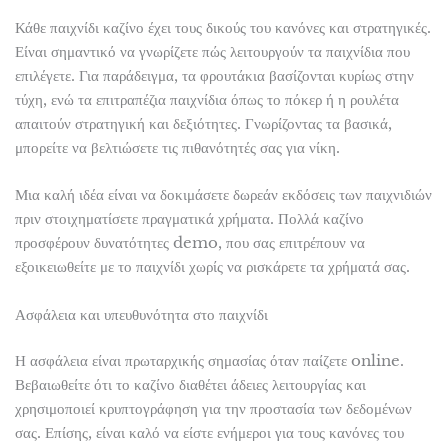
Κάθε παιχνίδι καζίνο έχει τους δικούς του κανόνες και στρατηγικές.
Είναι σημαντικό να γνωρίζετε πώς λειτουργούν τα παιχνίδια που
επιλέγετε. Για παράδειγμα, τα φρουτάκια βασίζονται κυρίως στην
τύχη, ενώ τα επιτραπέζια παιχνίδια όπως το πόκερ ή η ρουλέτα
απαιτούν στρατηγική και δεξιότητες. Γνωρίζοντας τα βασικά,
μπορείτε να βελτιώσετε τις πιθανότητές σας για νίκη.
Μια καλή ιδέα είναι να δοκιμάσετε δωρεάν εκδόσεις των παιχνιδιών
πριν στοιχηματίσετε πραγματικά χρήματα. Πολλά καζίνο
προσφέρουν δυνατότητες demo, που σας επιτρέπουν να
εξοικειωθείτε με το παιχνίδι χωρίς να ρισκάρετε τα χρήματά σας.
Ασφάλεια και υπευθυνότητα στο παιχνίδι
Η ασφάλεια είναι πρωταρχικής σημασίας όταν παίζετε online.
Βεβαιωθείτε ότι το καζίνο διαθέτει άδειες λειτουργίας και
χρησιμοποιεί κρυπτογράφηση για την προστασία των δεδομένων
σας. Επίσης, είναι καλό να είστε ενήμεροι για τους κανόνες του