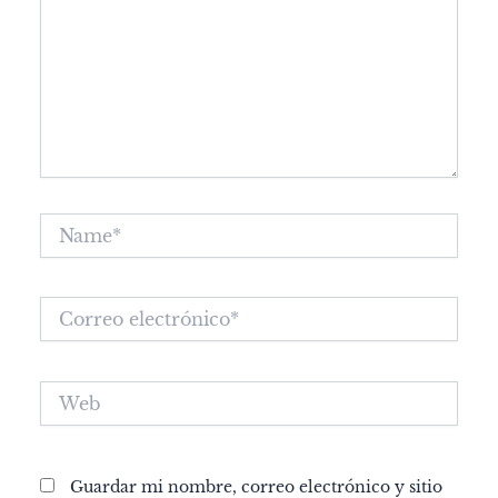
Name*
Correo
electrónico*
Web
Guardar mi nombre, correo electrónico y sitio