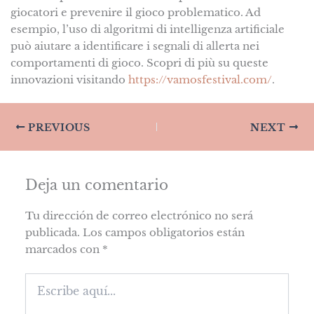
giocatori e prevenire il gioco problematico. Ad
esempio, l’uso di algoritmi di intelligenza artificiale
può aiutare a identificare i segnali di allerta nei
comportamenti di gioco. Scopri di più su queste
innovazioni visitando
https://vamosfestival.com/
.
PREVIOUS
NEXT
Deja un comentario
Tu dirección de correo electrónico no será
publicada.
Los campos obligatorios están
marcados con
*
Escribe
aquí...