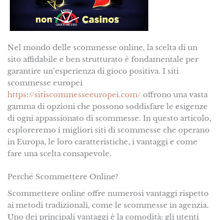
Nel mondo delle scommesse online, la scelta di un
sito affidabile e ben strutturato è fondamentale per
garantire un’esperienza di gioco positiva. I siti
scommesse europei
https://sitiscommesseeuropei.com/
offrono una vasta
gamma di opzioni che possono soddisfare le esigenze
di ogni appassionato di scommesse. In questo articolo,
esploreremo i migliori siti di scommesse che operano
in Europa, le loro caratteristiche, i vantaggi e come
fare una scelta consapevole.
Perché Scommettere Online?
Scommettere online offre numerosi vantaggi rispetto
ai metodi tradizionali, come le scommesse in agenzia.
Uno dei principali vantaggi è la comodità: gli utenti