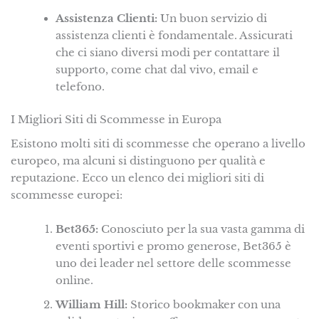
Assistenza Clienti:
Un buon servizio di
assistenza clienti è fondamentale. Assicurati
che ci siano diversi modi per contattare il
supporto, come chat dal vivo, email e
telefono.
I Migliori Siti di Scommesse in Europa
Esistono molti siti di scommesse che operano a livello
europeo, ma alcuni si distinguono per qualità e
reputazione. Ecco un elenco dei migliori siti di
scommesse europei:
Bet365:
Conosciuto per la sua vasta gamma di
eventi sportivi e promo generose, Bet365 è
uno dei leader nel settore delle scommesse
online.
William Hill:
Storico bookmaker con una