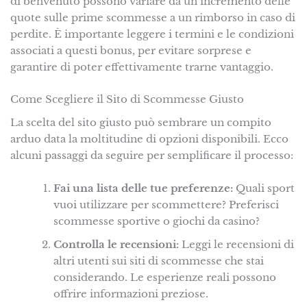
di benvenuto possono variare da un incremento delle
quote sulle prime scommesse a un rimborso in caso di
perdite. È importante leggere i termini e le condizioni
associati a questi bonus, per evitare sorprese e
garantire di poter effettivamente trarne vantaggio.
Come Scegliere il Sito di Scommesse Giusto
La scelta del sito giusto può sembrare un compito
arduo data la moltitudine di opzioni disponibili. Ecco
alcuni passaggi da seguire per semplificare il processo:
Fai una lista delle tue preferenze:
Quali sport
vuoi utilizzare per scommettere? Preferisci
scommesse sportive o giochi da casino?
Controlla le recensioni:
Leggi le recensioni di
altri utenti sui siti di scommesse che stai
considerando. Le esperienze reali possono
offrire informazioni preziose.