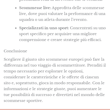
Scommesse live:
Approfitta delle scommesse
live, dove puoi valutare la performance di una
squadra o un atleta durante l’evento.
Specializzati in uno sport:
Concentrati su uno
sport specifico per acquisire una migliore
comprensione e creare strategie più efficaci.
Conclusione
Scegliere il giusto sito scommesse europei può fare la
differenza nel tuo viaggio di scommettitore. Prenditi il
tempo necessario per esplorare le opzioni,
considerare le caratteristiche e le offerte di ciascun
sito e, soprattutto, gioca in modo responsabile. Con le
informazioni e le strategie giuste, puoi aumentare le
tue possibilità di successo e divertirti nel mondo delle
scommesse sportive.