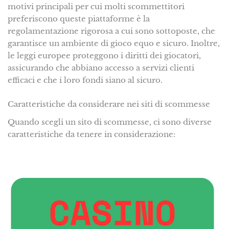
motivi principali per cui molti scommettitori
preferiscono queste piattaforme è la
regolamentazione rigorosa a cui sono sottoposte, che
garantisce un ambiente di gioco equo e sicuro. Inoltre,
le leggi europee proteggono i diritti dei giocatori,
assicurando che abbiano accesso a servizi clienti
efficaci e che i loro fondi siano al sicuro.
Caratteristiche da considerare nei siti di scommesse
Quando scegli un sito di scommesse, ci sono diverse
caratteristiche da tenere in considerazione: