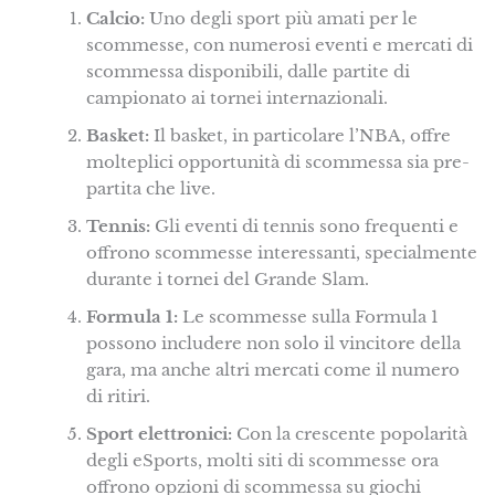
Calcio:
Uno degli sport più amati per le
scommesse, con numerosi eventi e mercati di
scommessa disponibili, dalle partite di
campionato ai tornei internazionali.
Basket:
Il basket, in particolare l’NBA, offre
molteplici opportunità di scommessa sia pre-
partita che live.
Tennis:
Gli eventi di tennis sono frequenti e
offrono scommesse interessanti, specialmente
durante i tornei del Grande Slam.
Formula 1:
Le scommesse sulla Formula 1
possono includere non solo il vincitore della
gara, ma anche altri mercati come il numero
di ritiri.
Sport elettronici:
Con la crescente popolarità
degli eSports, molti siti di scommesse ora
offrono opzioni di scommessa su giochi