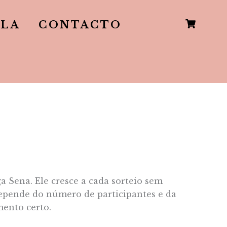
LLA
CONTACTO
 Sena. Ele cresce a cada sorteio sem
epende do número de participantes e da
mento certo.