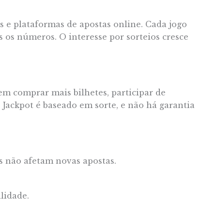
s e plataformas de apostas online. Cada jogo
 os números. O interesse por sorteios cresce
m comprar mais bilhetes, participar de
 Jackpot é baseado em sorte, e não há garantia
s não afetam novas apostas.
lidade.