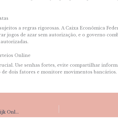
stas
 sujeitos a regras rigorosas. A Caixa Econômica Fede
operar jogos de azar sem autorização, e o governo 
 autorizadas.
rteios Online
rucial. Use senhas fortes, evite compartilhar infor
ão de dois fatores e monitore movimentos bancários.
Paysafecard Casino Buitenland Veilig en Gemakkelijk Online Gokken -555449092