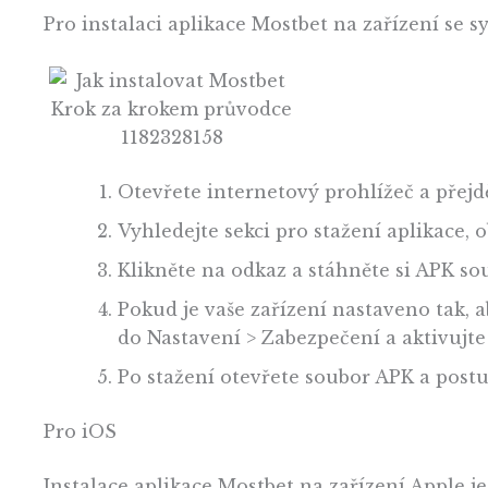
Pro instalaci aplikace Mostbet na zařízení se 
Otevřete internetový prohlížeč a přejd
Vyhledejte sekci pro stažení aplikace,
Klikněte na odkaz a stáhněte si APK so
Pokud je vaše zařízení nastaveno tak, 
do Nastavení > Zabezpečení a aktivujt
Po stažení otevřete soubor APK a post
Pro iOS
Instalace aplikace Mostbet na zařízení Apple j