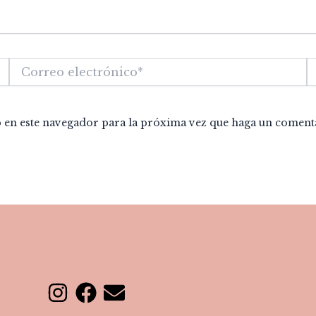
Correo
W
electrónico*
b en este navegador para la próxima vez que haga un coment
I
F
E