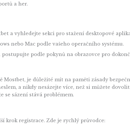
portů a her.
bet a vyhledejte sekci pro stažení desktopové aplik
ndows nebo Mac podle vašeho operačního systému.
a postupujte podle pokynů na obrazovce pro dokonče
ě Mostbet, je důležité mít na paměti zásady bezpečn
slem, a nikdy nesázejte více, než si můžete dovolit 
že se sázení stává problémem.
ší krok registrace. Zde je rychlý průvodce: