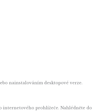
nebo nainstalováním desktopové verze.
ého internetového prohlížeče. Nahlédněte do