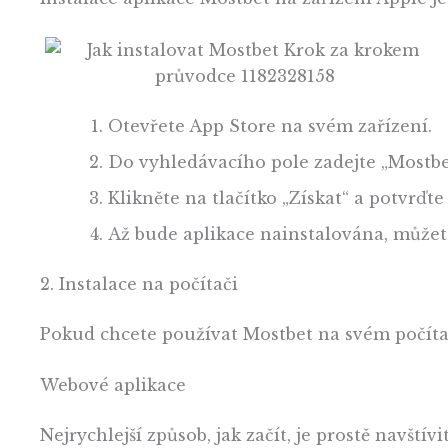
Otevřete App Store na svém zařízení.
Do vyhledávacího pole zadejte „Mostbet
Klikněte na tlačítko „Získat“ a potvrďt
Až bude aplikace nainstalována, můžete j
2. Instalace na počítači
Pokud chcete používat Mostbet na svém počíta
Webové aplikace
Nejrychlejší způsob, jak začít, je prostě navš