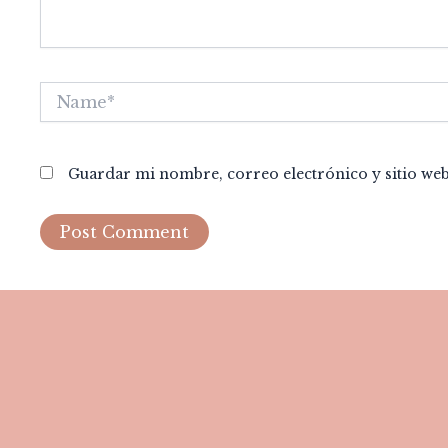
Name*
Guardar mi nombre, correo electrónico y sitio we