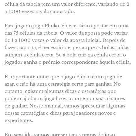
célula da tabela tem um valor diferente, variando de 2
a 1000 vezes o valor apostado.
Para jogar o jogo Plinko, é necessário apostar em uma
das 75 células da tabela. O valor da aposta pode variar
de 1 a 1000 vezes o valor da aposta inicial. Depois de
fazer a aposta, é necessário esperar que as bolas caídas
atinjam a célula certa. Se a bola cair na célula certa, o
jogador ganha o prémio correspondente àquela célula.
É importante notar que o jogo Plinko é um jogo de
azar, e não há uma estratégia certa para ganhar. No
entanto, existem algumas dicas e estratégias que
podem ajudar os jogadores a aumentar suas chances
de ganhar. Neste manual, vamos apresentar algumas
dessas estratégias e dicas para jogadores novos e
experientes.
Em seguida, vamos apresentar as regras do jogo