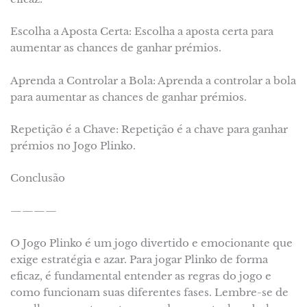
Escolha a Aposta Certa: Escolha a aposta certa para
aumentar as chances de ganhar prémios.
Aprenda a Controlar a Bola: Aprenda a controlar a bola
para aumentar as chances de ganhar prémios.
Repetição é a Chave: Repetição é a chave para ganhar
prémios no Jogo Plinko.
Conclusão
————
O Jogo Plinko é um jogo divertido e emocionante que
exige estratégia e azar. Para jogar Plinko de forma
eficaz, é fundamental entender as regras do jogo e
como funcionam suas diferentes fases. Lembre-se de