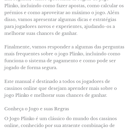
Plinko, incluindo como fazer apostas, como calcular os
prémios e como aproveitar ao máximo o jogo. Além
disso, vamos apresentar algumas dicas e estratégias
para jogadores novos e experientes, ajudando-os a
melhorar suas chances de ganhar.
Finalmente, vamos responder a algumas das perguntas
mais frequentes sobre o jogo Plinko, incluindo como
funciona o sistema de pagamento e como pode ser
jogado de forma segura.
Este manual é destinado a todos os jogadores de
cassinos online que desejam aprender mais sobre o
jogo Plinko e melhorar suas chances de ganhar.
Conheça o Jogo e suas Regras
O Jogo Plinko é um clássico do mundo dos cassinos
online, conhecido por sua atraente combinação de