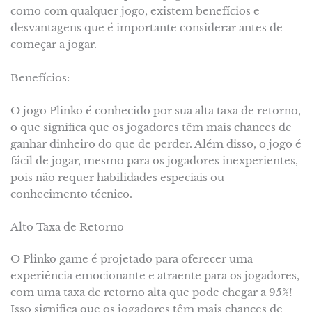
como com qualquer jogo, existem benefícios e
desvantagens que é importante considerar antes de
começar a jogar.
Benefícios:
O jogo Plinko é conhecido por sua alta taxa de retorno,
o que significa que os jogadores têm mais chances de
ganhar dinheiro do que de perder. Além disso, o jogo é
fácil de jogar, mesmo para os jogadores inexperientes,
pois não requer habilidades especiais ou
conhecimento técnico.
Alto Taxa de Retorno
O Plinko game é projetado para oferecer uma
experiência emocionante e atraente para os jogadores,
com uma taxa de retorno alta que pode chegar a 95%!
Isso significa que os jogadores têm mais chances de