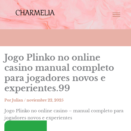
Jogo Plinko no online
casino manual completo
para jogadores novos e
experientes.99
Por
Julian
/
noviembre 22, 2025
Jogo Plinko no online casino – manual completo para
jogadores novos e experientes