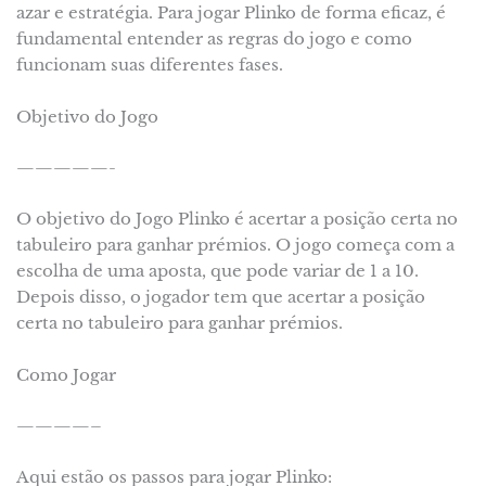
azar e estratégia. Para jogar Plinko de forma eficaz, é
fundamental entender as regras do jogo e como
funcionam suas diferentes fases.
Objetivo do Jogo
—————-
O objetivo do Jogo Plinko é acertar a posição certa no
tabuleiro para ganhar prémios. O jogo começa com a
escolha de uma aposta, que pode variar de 1 a 10.
Depois disso, o jogador tem que acertar a posição
certa no tabuleiro para ganhar prémios.
Como Jogar
————–
Aqui estão os passos para jogar Plinko: