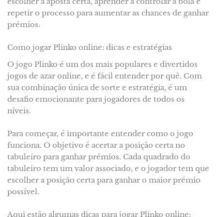
escolher a aposta certa, aprender a controlar a bola e
repetir o processo para aumentar as chances de ganhar
prémios.
Como jogar Plinko online: dicas e estratégias
O jogo Plinko é um dos mais populares e divertidos
jogos de azar online, e é fácil entender por quê. Com
sua combinação única de sorte e estratégia, é um
desafio emocionante para jogadores de todos os
níveis.
Para começar, é importante entender como o jogo
funciona. O objetivo é acertar a posição certa no
tabuleiro para ganhar prémios. Cada quadrado do
tabuleiro tem um valor associado, e o jogador tem que
escolher a posição certa para ganhar o maior prémio
possível.
Aqui estão algumas dicas para jogar Plinko online: