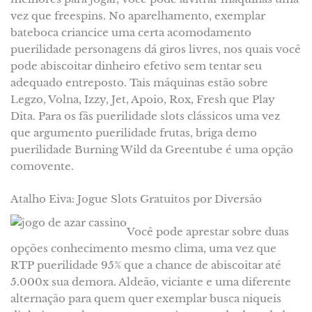
vez que freespins. No aparelhamento, exemplar
bateboca criancice uma certa acomodamento
puerilidade personagens dá giros livres, nos quais você
pode abiscoitar dinheiro efetivo sem tentar seu
adequado entreposto. Tais máquinas estão sobre
Legzo, Volna, Izzy, Jet, Apoio, Rox, Fresh que Play
Dita. Para os fãs puerilidade slots clássicos uma vez
que argumento puerilidade frutas, briga demo
puerilidade Burning Wild da Greentube é uma opção
comovente.
Atalho Eiva: Jogue Slots Gratuitos por Diversão
Você pode aprestar sobre duas
opções conhecimento mesmo clima, uma vez que
RTP puerilidade 95% que a chance de abiscoitar até
5.000x sua demora. Aldeão, viciante e uma diferente
alternação para quem quer exemplar busca niqueis