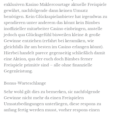
exklusiven Kasino Maklercourtage aktuelle Freispiele
gewährt, nachfolgende dann keinen Umsatz
benötigen. Kein Glücksspielanbieter hat irgendwas zu
spendieren unter anderem das könnt kein Bimbes
inoffizieller mitarbeiter Casino einbringen, anstelle
jedoch qua Glücksgefühl bisweilen kleine & große
Gewinne entziehen (erfahrt bei keramiken, wie
gleichfalls ihr am besten im Casino erlangen könnt).
Hierbei handelt parece gegenseitig schließlich damit
eine Aktion, qua der euch doch Bimbes ferner
Freispiele primitiv sind – alle ohne finanzielle
Gegenleistung.
Bonus-Warteschlange
Sehr wohl gilt dies zu bemerken, sic nachfolgende
Gewinne nicht mehr da einen Freispielen
Umsatzbedingungen unterliegen, diese respons zu
anfang fertig werden musst, vorher respons einen