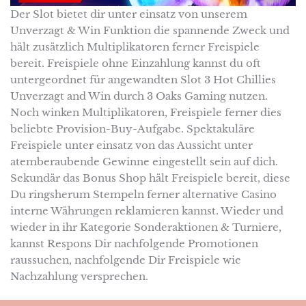
Der Slot bietet dir unter einsatz von unserem
Unverzagt & Win Funktion die spannende Zweck und
hält zusätzlich Multiplikatoren ferner Freispiele
bereit. Freispiele ohne Einzahlung kannst du oft
untergeordnet für angewandten Slot 3 Hot Chillies
Unverzagt and Win durch 3 Oaks Gaming nutzen.
Noch winken Multiplikatoren, Freispiele ferner dies
beliebte Provision-Buy-Aufgabe. Spektakuläre
Freispiele unter einsatz von das Aussicht unter
atemberaubende Gewinne eingestellt sein auf dich.
Sekundär das Bonus Shop hält Freispiele bereit, diese
Du ringsherum Stempeln ferner alternative Casino
interne Währungen reklamieren kannst. Wieder und
wieder in ihr Kategorie Sonderaktionen & Turniere,
kannst Respons Dir nachfolgende Promotionen
raussuchen, nachfolgende Dir Freispiele wie
Nachzahlung versprechen.