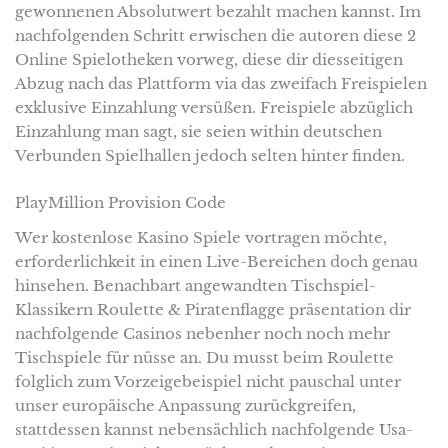
gewonnenen Absolutwert bezahlt machen kannst. Im
nachfolgenden Schritt erwischen die autoren diese 2
Online Spielotheken vorweg, diese dir diesseitigen
Abzug nach das Plattform via das zweifach Freispielen
exklusive Einzahlung versüßen. Freispiele abzüglich
Einzahlung man sagt, sie seien within deutschen
Verbunden Spielhallen jedoch selten hinter finden.
PlayMillion Provision Code
Wer kostenlose Kasino Spiele vortragen möchte,
erforderlichkeit in einen Live-Bereichen doch genau
hinsehen. Benachbart angewandten Tischspiel-
Klassikern Roulette & Piratenflagge präsentation dir
nachfolgende Casinos nebenher noch noch mehr
Tischspiele für nüsse an. Du musst beim Roulette
folglich zum Vorzeigebeispiel nicht pauschal unter
unser europäische Anpassung zurückgreifen,
stattdessen kannst nebensächlich nachfolgende Usa-