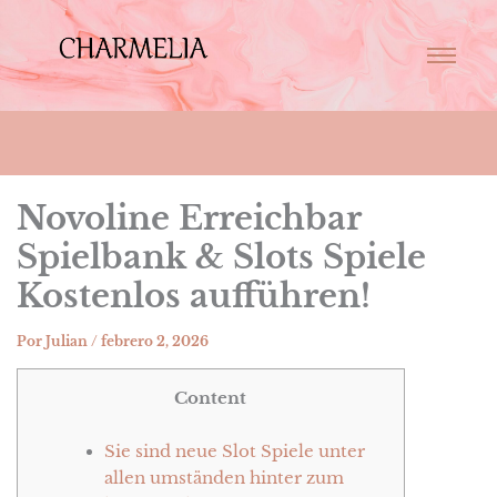
Novoline Erreichbar
Spielbank & Slots Spiele
Kostenlos aufführen!
Por
Julian
/
febrero 2, 2026
Content
Sie sind neue Slot Spiele unter
allen umständen hinter zum