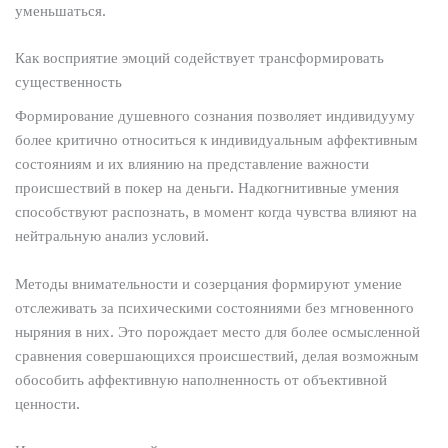
уменьшаться.
Как восприятие эмоций содействует трансформировать
существенность
Формирование душевного сознания позволяет индивидууму
более критично относиться к индивидуальным аффективным
состояниям и их влиянию на представление важности
происшествий в покер на деньги. Надкогнитивные умения
способствуют распознать, в момент когда чувства влияют на
нейтральную анализ условий.
Методы внимательности и созерцания формируют умение
отслеживать за психическими состояниями без мгновенного
ныряния в них. Это порождает место для более осмысленной
сравнения совершающихся происшествий, делая возможным
обособить аффективную наполненность от объективной
ценности.