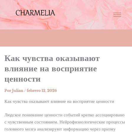
Как чувства оказывают
влияние на восприятие
ценности
Por
Julian
/
febrero 12, 2026
Как чувства оказывают влияние на восприятие ценности
Людское понимание ценности событий крепко ассоциировано
с чувственным состоянием. Нейрофизиологические процессы
головного мозга анализируют информацию через призму