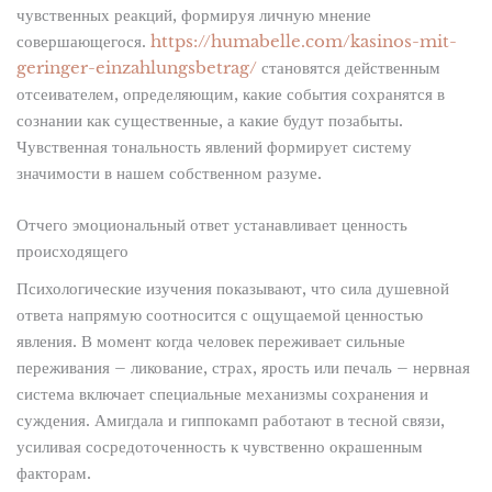
чувственных реакций, формируя личную мнение
совершающегося.
https://humabelle.com/kasinos-mit-
geringer-einzahlungsbetrag/
становятся действенным
отсеивателем, определяющим, какие события сохранятся в
сознании как существенные, а какие будут позабыты.
Чувственная тональность явлений формирует систему
значимости в нашем собственном разуме.
Отчего эмоциональный ответ устанавливает ценность
происходящего
Психологические изучения показывают, что сила душевной
ответа напрямую соотносится с ощущаемой ценностью
явления. В момент когда человек переживает сильные
переживания – ликование, страх, ярость или печаль – нервная
система включает специальные механизмы сохранения и
суждения. Амигдала и гиппокамп работают в тесной связи,
усиливая сосредоточенность к чувственно окрашенным
факторам.