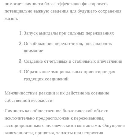
помогает личности более эффективно фиксировать
потенциально важную сведения для будущего сохранения
жизни.
Запуск амигдалы при сильных переживаниях
Освобождение передатчиков, повышающих
внимание
Создание отчетливых и стабильных впечатлений
Образование эмоциональных ориентиров для
грядущих соединений
Межличностные реакции и их действие на сознание
собственной весомости
Личность как общественное биологический объект
исключительно предрасположен к переживаниям,
ассоциированным с человеческими контактами. Ощущения
включенности, принятия, теплоты или неприятия