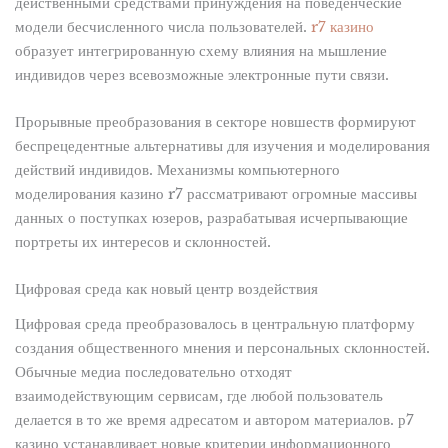
действенными средствами принуждения на поведенческие
модели бесчисленного числа пользователей.
r7 казино
образует интегрированную схему влияния на мышление
индивидов через всевозможные электронные пути связи.
Прорывные преобразования в секторе новшеств формируют
беспрецедентные альтернативы для изучения и моделирования
действий индивидов. Механизмы компьютерного
моделирования казино r7 рассматривают огромные массивы
данных о поступках юзеров, разрабатывая исчерпывающие
портреты их интересов и склонностей.
Цифровая среда как новый центр воздействия
Цифровая среда преобразовалось в центральную платформу
создания общественного мнения и персональных склонностей.
Обычные медиа последовательно отходят
взаимодействующим сервисам, где любой пользователь
делается в то же время адресатом и автором материалов. р7
казино устанавливает новые критерии информационного