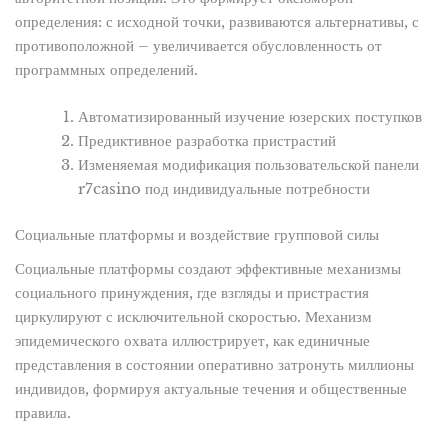
определения: с исходной точки, развиваются альтернативы, с
противоположной – увеличивается обусловленность от
программных определений.
Автоматизированный изучение юзерских поступков
Предиктивное разработка пристрастий
Изменяемая модификация пользовательской панели
r7casino под индивидуальные потребности
Социальные платформы и воздействие групповой силы
Социальные платформы создают эффективные механизмы
социального принуждения, где взгляды и пристрастия
циркулируют с исключительной скоростью. Механизм
эпидемического охвата иллюстрирует, как единичные
представления в состоянии оперативно затронуть миллионы
индивидов, формируя актуальные течения и общественные
правила.