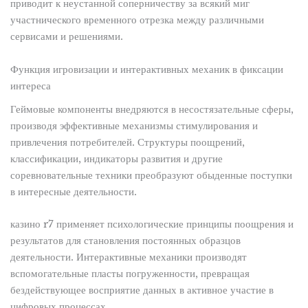
приводит к неустанной соперничеству за всякий миг
участнического временного отрезка между различными
сервисами и решениями.
Функция игровизации и интерактивных механик в фиксации
интереса
Геймовые компоненты внедряются в несостязательные сферы,
производя эффективные механизмы стимулирования и
привлечения потребителей. Структуры поощрений,
классификации, индикаторы развития и другие
соревновательные техники преобразуют обыденные поступки
в интересные деятельности.
казино r7 применяет психологические принципы поощрения и
результатов для становления постоянных образцов
деятельности. Интерактивные механики производят
вспомогательные пласты погруженности, превращая
бездействующее восприятие данных в активное участие в
цифровых процессах.