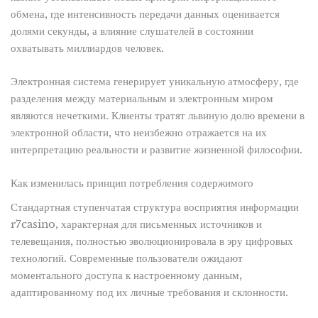
обмена, где интенсивность передачи данных оценивается
долями секунды, а влияние слушателей в состоянии
охватывать миллиардов человек.
Электронная система генерирует уникальную атмосферу, где
разделения между материальным и электронным миром
являются нечеткими. Клиенты тратят львиную долю времени в
электронной области, что неизбежно отражается на их
интерпретацию реальности и развитие жизненной философии.
Как изменилась принцип потребления содержимого
Стандартная ступенчатая структура восприятия информации
r7casino, характерная для письменных источников и
телевещания, полностью эволюционировала в эру цифровых
технологий. Современные пользователи ожидают
моментального доступа к настроенному данным,
адаптированному под их личные требования и склонности.