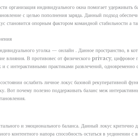
ости организация индивидуального окна помогает удерживать б
тановление с целью пополнения заряда. Данный подход обеспеч
кус становится опорным фактором командной стабильности а та
нения
дивидуального уголка — онлайн . Данное пространство, в кот
е влияния. В противовес от физического privacy, цифровое по
х и с интерактивными практиками развлечений, одновременно с
состоянии ослабить личное локус базовой рекуперативной функ
зку. Вот почему полезно поддерживать баланс меж интерактивны
тановления.
нтального и эмоционального баланса. Данный локус критично 
ного контентного напора способность остаться в уединении с в