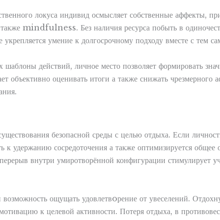
ственного локуса индивид осмысляет собственные аффекты, пр
также mindfulness. Без наличия ресурса побыть в одиночеств
е укрепляется умение к долгосрочному подходу вместе с тем с
аблоны действий, личное место позволяет формировать знач
ает объективно оценивать итоги а также снижать чрезмерного 
ания.
существования безопасной среды с целью отдыха. Если личност
сть к удержанию сосредоточения а также оптимизируется общее
перерыв внутри умиротворённой конфигурации стимулирует уч
 возможность ощущать удовлетвoрение от увеселений. Отдохну
 мотивацию к целевой активности. Потеря отдыха, в противовес