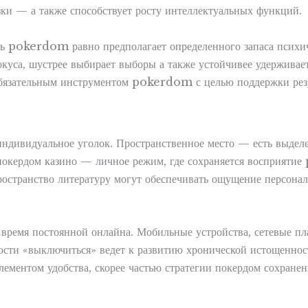
зки — а также способствует росту интеллектуальных функций.
ь pokerdom равно предполагает определенного запаса психиче
окуса, шустрее выбирает выборы а также устойчивее удерживает
е обязательным инструментом pokerdom с целью поддержки рез
индивидуальное уголок. Пространственное место — есть выделе
 покердом казино — личное режим, где сохраняется восприятие
пространство литературу могут обеспечивать ощущение персона
и время постоянной онлайна. Мобильные устройства, сетевые 
сти «выключиться» ведет к развитию хронической истощенност
лементом удобства, скорее частью стратегии покердом сохранен