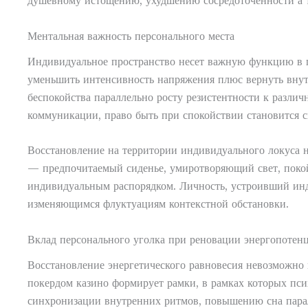
душевному истощению, ухудшению сосредоточенности а т
Ментальная важность персонального места
Индивидуальное пространство несет важную функцию в п
уменьшить интенсивность напряжения плюс вернуть внут
беспокойства параллельно росту резистентности к разли
коммуникации, право быть при спокойствии становится 
Восстановление на территории индивидуального локуса н
— предпочитаемый сиденье, умиротворяющий свет, покой
индивидуальным распорядком. Личность, устроивший инд
изменяющимся флуктуациям контекстной обстановки.
Вклад персонального уголка при реновации энергопотен
Восстановление энергетического равновесия невозможно 
покердом казино формирует рамки, в рамках которых пси
синхронизации внутренних ритмов, повышению сна парал