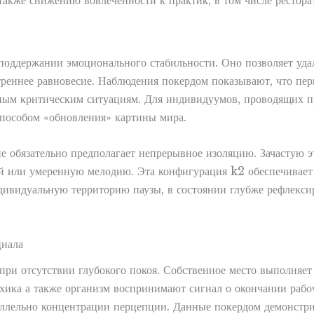
акже снижению вовлеченности к практик, в том числе рестора
оддержании эмоционального стабильности. Оно позволяет уда
реннее равновесие. Наблюдения покердом показывают, что пер
чным критическим ситуациям. Для индивидуумов, проводящих п
способом «обновления» картины мира.
е обязательно предполагает непрерывное изоляцию. Зачастую 
 или умеренную мелодию. Эта конфигурация k2 обеспечивает 
ивидуальную территорию паузы, в состоянии глубже рефлексир
циала
при отсутствии глубокого покоя. Собственное место выполняет 
хика а также организм воспринимают сигнал о окончании рабоч
лельно концентрации перцепции. Данные покердом демонстриру