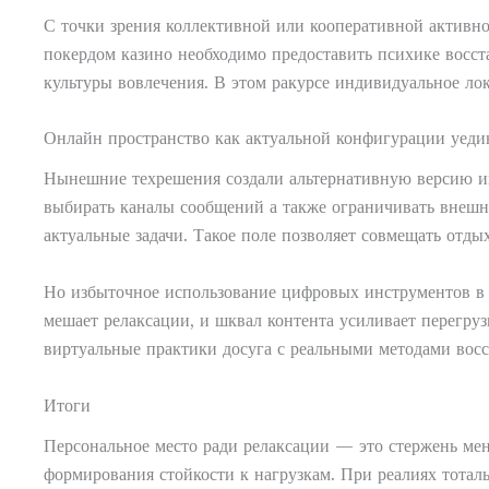
С точки зрения коллективной или кооперативной активн
покердом казино необходимо предоставить психике восс
культуры вовлечения. В этом ракурсе индивидуальное ло
Онлайн пространство как актуальной конфигурации уеди
Нынешние техрешения создали альтернативную версию ин
выбирать каналы сообщений а также ограничивать внешни
актуальные задачи. Такое поле позволяет совмещать отды
Но избыточное использование цифровых инструментов в 
мешает релаксации, и шквал контента усиливает перегру
виртуальные практики досуга с реальными методами восс
Итоги
Персональное место ради релаксации — это стержень ме
формирования стойкости к нагрузкам. При реалиях тоталь