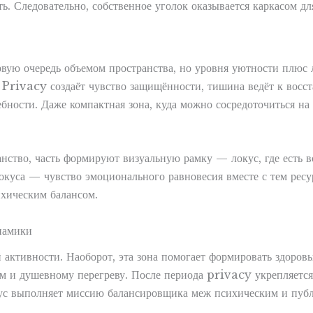
ть. Следовательно, собственное уголок оказывается каркасом 
рвую очередь объемом пространства, но уровня уютности плюс
. Privacy создаёт чувство защищённости, тишина ведёт к восс
бности. Даже компактная зона, куда можно сосредоточиться на 
нство, часть формируют визуальную рамку — локус, где есть в
куса — чувство эмоционального равновесия вместе с тем ресу
ихическим балансом.
намики
 активности. Наоборот, эта зона помогает формировать здоров
м и душевному перегреву. После периода privacy укрепляется
кус выполняет миссию балансировщика меж психическим и пуб