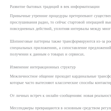
Развитие бытовых традиций в век информатизации
Привычные утренние процедуры претерпевают существенн
прослушивания радио, то сейчас стартовой операцией вы
повседневных действий, уплотняя интервалы между мног
Шопинговые паттерны также трансформируются из-за рос
специальных приложениях, а сопоставление предложений
получении к данным о товарах и сервисах.
Изменение интеракционных структур
Межличностное общение проходит кардинальные трансфо
которые часто вытесняют классические способы контакт
От личных встреч к онлайн-сообщениям: новая реальнос
Мессенджеры превращаются в основным средством регуляр