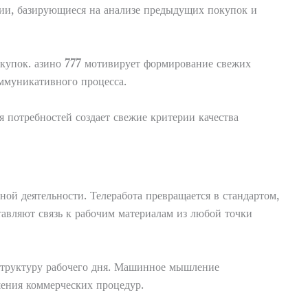
ии, базирующиеся на анализе предыдущих покупок и
купок. азино 777 мотивирует формирование свежих
ммуникативного процесса.
 потребностей создает свежие критерии качества
ой деятельности. Телеработа превращается в стандартом,
тавляют связь к рабочим материалам из любой точки
 структуру рабочего дня. Машинное мышление
шения коммерческих процедур.