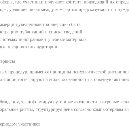
сферы, где участники получают контент, подходящий их опред
зора, уравновешивая между комфортом предсказуемости и нужд
оммерции увеличивают конверсию сбыта
нстрацию публикаций в списке сведений
системах подстраивают учебные материалы
вые предпочтения аудитории
сервисы
вных процедур, применяя принципы психологической дисципли
дитации интегрируют методы осознанности в обычную активнос
уждения, трансформируя рутинные активности в игровые челл
ральные ритмы, структурируя день согласно компьютерным ал
периодом участников