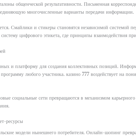
алоны общенческой результативности. Письменная корреспонде
ъединяющую многочисленные варианты передачи информации.
тся. Смайлики и стикеры становятся независимой системой пе
 систему цифрового этикета, где принципы взаимодействия пр
зей
нных и платформу для создания коллективных позиций. Инфор
программу любого участника. казино 777 воздействует на пон
ловые социальные сети превращаются в механизмом карьерного
ания.
ет-ресурсы
льские модели нынешнего потребителя. Онлайн-шопинг превращ