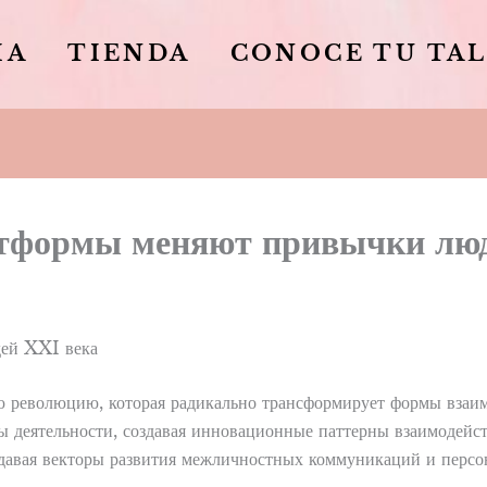
IA
TIENDA
CONOCE TU TA
атформы меняют привычки лю
дей XXI века
революцию, которая радикально трансформирует формы взаим
 деятельности, создавая инновационные паттерны взаимодейс
адавая векторы развития межличностных коммуникаций и персо