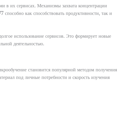
ми в их сервисах. Механизмы захвата концентрации
7 способно как способствовать продуктивности, так и
долгое использование сервисов. Это формирует новые
льной деятельностью.
икрообучение становится популярной методом получения
атериал под личные потребности и скорость изучения