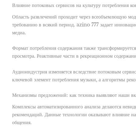
Влияние потоковых сервисов на культуру потребления ко
Область развлечений проходит через всеобъемлющую мод
требованию в всякий период. azino 777 задает инноваци
медиа.
Формат потребления содержания также трансформируется
просмотра. Реактивные части в рекреационном содержан
Аудиоиндустрия изменяется вследствие потоковым серви
ключевой элемент потребления музыки, а алгоритмы рек
Механизмы предложений: как техника выявляют наши в
Комплексы автоматизированного анализа делаются невид
рекомендаций. Данные технологии оказывают влияние на
общения.