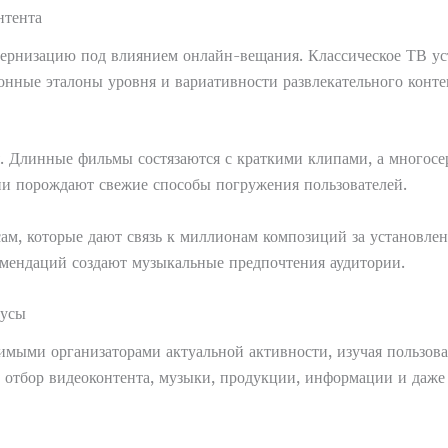
нтента
ернизацию под влиянием онлайн-вещания. Классическое ТВ ус
онные эталоны уровня и вариативности развлекательного конте
. Длинные фильмы состязаются с краткими клипами, а многос
ии порождают свежие способы погружения пользователей.
сам, которые дают связь к миллионам композиций за установл
омендаций создают музыкальные предпочтения аудитории.
кусы
имыми организаторами актуальной активности, изучая пользо
 отбор видеоконтента, музыки, продукции, информации и даж