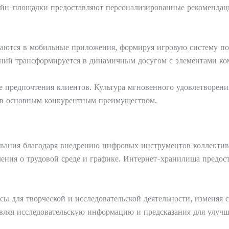
айн-площадки предоставляют персонализированные рекомендац
аются в мобильные приложения, формируя игровую систему по
ений трансформируется в динамичным досугом с элементами ко
е предпочтения клиентов. Культура мгновенного удовлетворения
я в основным конкурентным преимуществом.
ования благодаря внедрению цифровых инструментов коллективн
ления о трудовой среде и графике. Интернет-хранилища предос
ы для творческой и исследовательской деятельности, изменяя
авляя исследовательскую информацию и предсказания для улуч