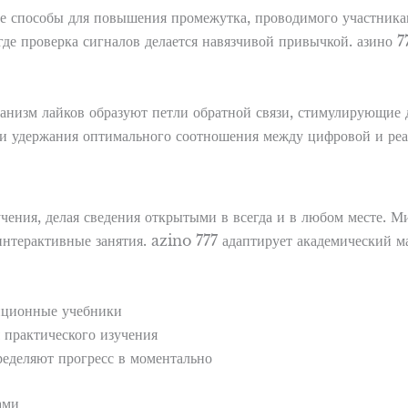
ие способы для повышения промежутка, проводимого участника
е проверка сигналов делается навязчивой привычкой. азино 77
ханизм лайков образуют петли обратной связи, стимулирующие 
и удержания оптимального соотношения между цифровой и реа
ения, делая сведения открытыми в всегда и в любом месте. М
интерактивные занятия. azino 777 адаптирует академический м
иционные учебники
 практического изучения
еделяют прогресс в моментально
ами